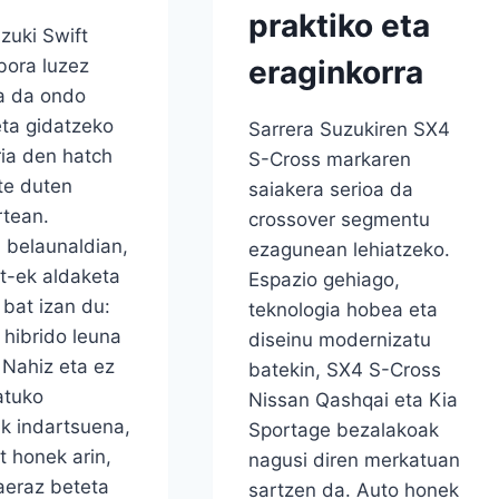
praktiko eta
zuki Swift
eraginkorra
bora luzez
a da ondo
eta gidatzeko
Sarrera Suzukiren SX4
ria den hatch
S-Cross markaren
te duten
saiakera serioa da
rtean.
crossover segmentu
 belaunaldian,
ezagunean lehiatzeko.
t-ek aldaketa
Espazio gehiago,
bat izan du:
teknologia hobea eta
 hibrido leuna
diseinu modernizatu
 Nahiz eta ez
batekin, SX4 S-Cross
atuko
Nissan Qashqai eta Kia
ik indartsuena,
Sportage bezalakoak
t honek arin,
nagusi diren merkatuan
zaeraz beteta
sartzen da. Auto honek