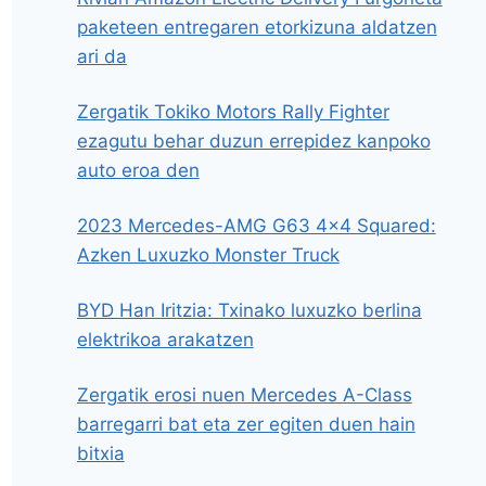
paketeen entregaren etorkizuna aldatzen
ari da
Zergatik Tokiko Motors Rally Fighter
ezagutu behar duzun errepidez kanpoko
auto eroa den
2023 Mercedes-AMG G63 4×4 Squared:
Azken Luxuzko Monster Truck
BYD Han Iritzia: Txinako luxuzko berlina
elektrikoa arakatzen
Zergatik erosi nuen Mercedes A-Class
barregarri bat eta zer egiten duen hain
bitxia