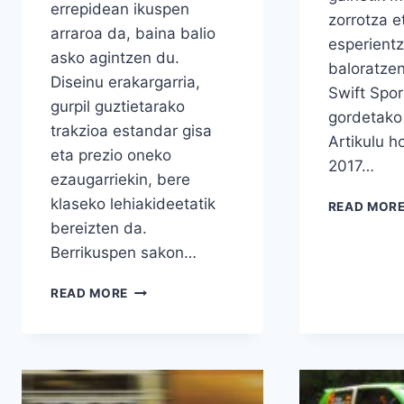
errepidean ikuspen
zorrotza e
arraroa da, baina balio
esperientz
asko agintzen du.
baloratze
Diseinu erakargarria,
Swift Spo
gurpil guztietarako
gordetako
trakzioa estandar gisa
Artikulu h
eta prezio oneko
2017…
ezaugarriekin, bere
klaseko lehiakideetatik
READ MOR
bereizten da.
Berrikuspen sakon…
SUZUKI
READ MORE
KIZASHI
2012-
2014
BERRIKUSPEN
SAKONA:
EROSI