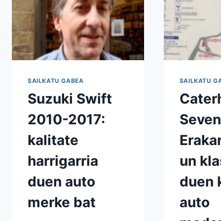
SAILKATU GABEA
SAILKATU G
Suzuki Swift
Cate
2010-2017:
Seven
kalitate
Erakar
harrigarria
un kla
duen auto
duen k
merke bat
auto