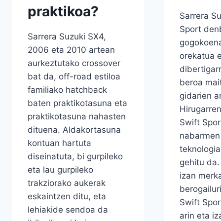
praktikoa?
Sarrera Su
Sport den
Sarrera Suzuki SX4,
gogokoen
2006 eta 2010 artean
orekatua 
aurkeztutako crossover
dibertigar
bat da, off-road estiloa
beroa mai
familiako hatchback
gidarien a
baten praktikotasuna eta
Hirugarren
praktikotasuna nahasten
Swift Spor
dituena. Aldakortasuna
nabarmen 
kontuan hartuta
teknologia
diseinatuta, bi gurpileko
gehitu da.
eta lau gurpileko
izan merk
trakziorako aukerak
berogailur
eskaintzen ditu, eta
Swift Spor
lehiakide sendoa da
arin eta i