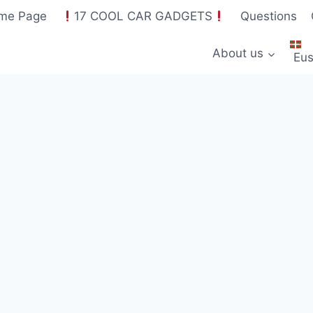
me Page
17 COOL CAR GADGETS
Questions
About us
Eus