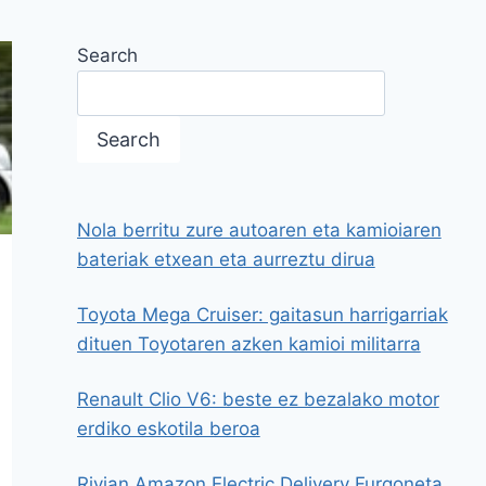
Search
Search
Nola berritu zure autoaren eta kamioiaren
bateriak etxean eta aurreztu dirua
Toyota Mega Cruiser: gaitasun harrigarriak
dituen Toyotaren azken kamioi militarra
Renault Clio V6: beste ez bezalako motor
erdiko eskotila beroa
Rivian Amazon Electric Delivery Furgoneta