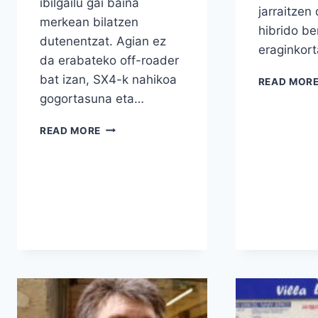
ibilgailu gai baina
jarraitzen
merkean bilatzen
hibrido be
dutenentzat. Agian ez
eraginkor
da erabateko off-roader
bat izan, SX4-k nahikoa
READ MOR
gogortasuna eta…
SUZUKI
READ MORE
SX4
2006-
2010:
KONTUAN
HARTZEKO
MEREZI
DUEN
CROSSOVER
PRAKTIKOA?