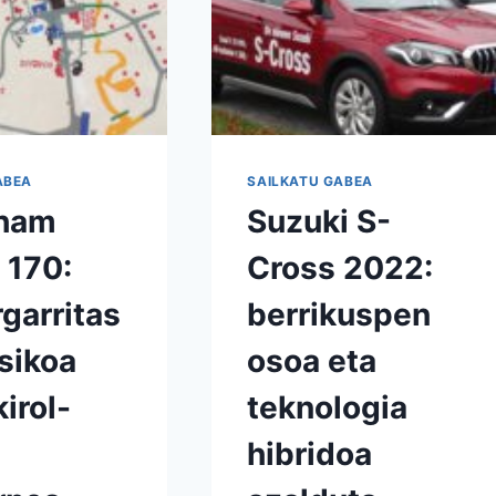
GURUTZAKETA
PRAKTIKO
ETA
ERAGINKORRA
ABEA
SAILKATU GABEA
rham
Suzuki S-
 170:
Cross 2022:
garritas
berrikuspen
sikoa
osoa eta
irol-
teknologia
hibridoa