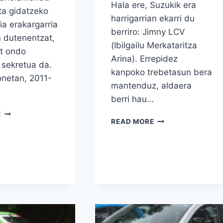
Hala ere, Suzukik era
ta gidatzeko
harrigarrian ekarri du
ia erakargarria
berriro: Jimny LCV
n dutenentzat,
(Ibilgailu Merkataritza
rt ondo
Arina). Errepidez
 sekretua da.
kanpoko trebetasun bera
onetan, 2011-
mantenduz, aldaera
berri hau…
SUZUKI
E
SUZUKI
READ MORE
SWIFT
JIMNY
SPORT
LCV:
2011-
INOIZ
2017:
JAKIN
BAT
EZ
EROSI
ZENUEN
BEHARKO
FURGONETA
ZENUKE?
TXIKI
GOGORRA