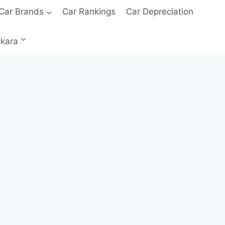
Car Brands
Car Rankings
Car Depreciation
kara