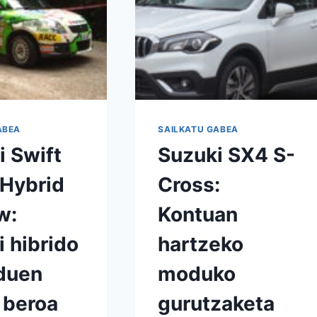
ABEA
SAILKATU GABEA
i Swift
Suzuki SX4 S-
 Hybrid
Cross:
w:
Kontuan
i hibrido
hartzeko
 duen
moduko
 beroa
gurutzaketa