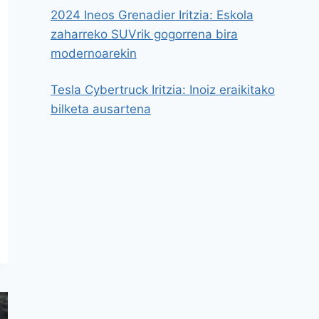
2024 Ineos Grenadier Iritzia: Eskola
zaharreko SUVrik gogorrena bira
modernoarekin
Tesla Cybertruck Iritzia: Inoiz eraikitako
bilketa ausartena