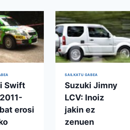
ABEA
SAILKATU GABEA
i Swift
Suzuki Jimny
 2011-
LCV: Inoiz
bat erosi
jakin ez
ko
zenuen