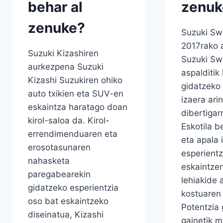
behar al
zenuk
zenuke?
Suzuki Swi
2017rako 
Suzuki Kizashiren
Suzuki Swi
aurkezpena Suzuki
aspalditik
Kizashi Suzukiren ohiko
gidatzeko
auto txikien eta SUV-en
izaera arin
eskaintza haratago doan
dibertigarr
kirol-saloa da. Kirol-
Eskotila b
errendimenduaren eta
eta apala 
erosotasunaren
esperientz
nahasketa
eskaintze
paregabearekin
lehiakide 
gidatzeko esperientzia
kostuaren 
oso bat eskaintzeko
Potentzia 
diseinatua, Kizashi
gainetik 