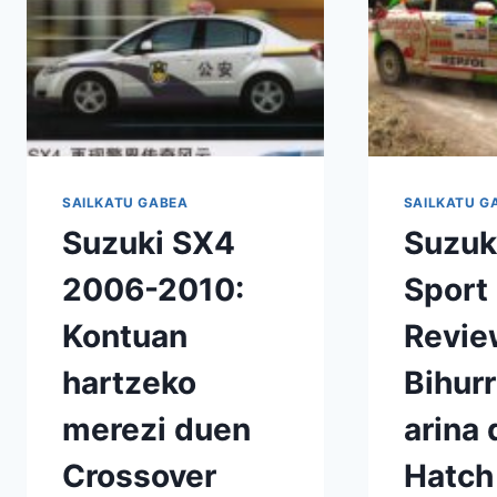
BEHAR
AL
ZENUKE?
SAILKATU GABEA
SAILKATU G
Suzuki SX4
Suzuk
2006-2010:
Sport
Kontuan
Revie
hartzeko
Bihurr
merezi duen
arina
Crossover
Hatch