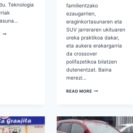
 du. Teknologia
familientzako
rriak
ezaugarrien,
tasuna…
eraginkortasunaren eta
SUV jarreraren ukituaren
SUZUKI
E
oreka praktikoa dakar,
SWIFT
SPORT
eta aukera erakargarria
HYBRID
da crossover
REVIEW:
polifazetikoa bilatzen
BIHURRI
dutenentzat. Baina
HIBRIDO
ARINA
merezi…
DUEN
HATCH
SUZUKI
READ MORE
BEROA
SX4
S-
CROSS:
KONTUAN
HARTZEKO
MODUKO