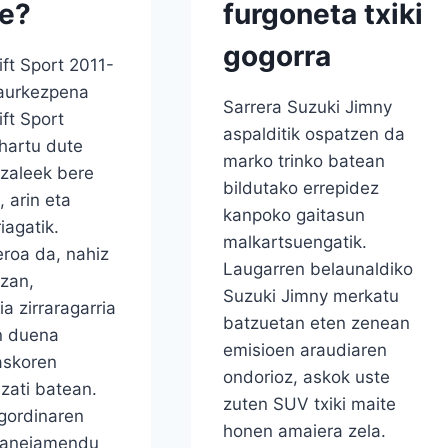
e?
furgoneta txiki
gogorra
ft Sport 2011-
aurkezpena
Sarrera Suzuki Jimny
ft Sport
aspalditik ospatzen da
 hartu dute
marko trinko batean
 zaleek bere
bildutako errepidez
, arin eta
kanpoko gaitasun
iagatik.
malkartsuengatik.
eroa da, nahiz
Laugarren belaunaldiko
izan,
Suzuki Jimny merkatu
ia zirraragarria
batzuetan eten zenean
n duena
emisioen araudiaren
askoren
ondorioz, askok uste
zati batean.
zuten SUV txiki maite
gordinaren
honen amaiera zela.
maneiamendu