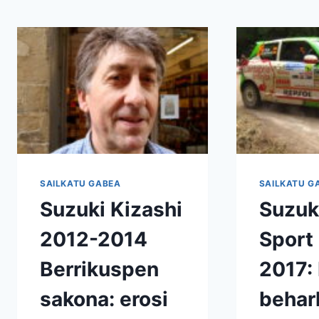
SAILKATU GABEA
SAILKATU G
Suzuki Kizashi
Suzuk
2012-2014
Sport
Berrikuspen
2017: 
sakona: erosi
behar