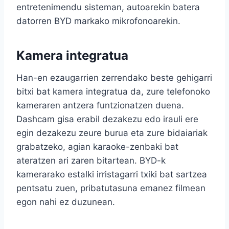
entretenimendu sisteman, autoarekin batera
datorren BYD markako mikrofonoarekin.
Kamera integratua
Han-en ezaugarrien zerrendako beste gehigarri
bitxi bat kamera integratua da, zure telefonoko
kameraren antzera funtzionatzen duena.
Dashcam gisa erabil dezakezu edo irauli ere
egin dezakezu zeure burua eta zure bidaiariak
grabatzeko, agian karaoke-zenbaki bat
ateratzen ari zaren bitartean. BYD-k
kamerarako estalki irristagarri txiki bat sartzea
pentsatu zuen, pribatutasuna emanez filmean
egon nahi ez duzunean.