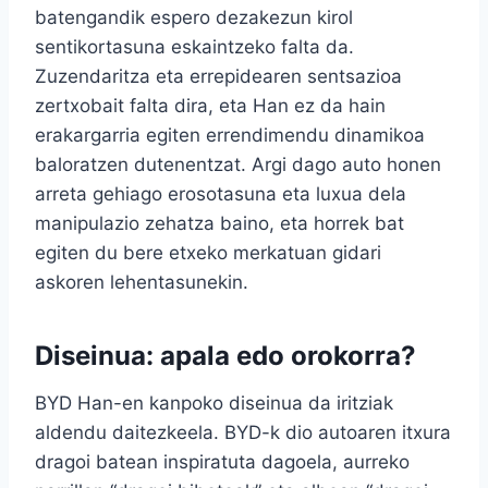
batengandik espero dezakezun kirol
sentikortasuna eskaintzeko falta da.
Zuzendaritza eta errepidearen sentsazioa
zertxobait falta dira, eta Han ez da hain
erakargarria egiten errendimendu dinamikoa
baloratzen dutenentzat. Argi dago auto honen
arreta gehiago erosotasuna eta luxua dela
manipulazio zehatza baino, eta horrek bat
egiten du bere etxeko merkatuan gidari
askoren lehentasunekin.
Diseinua: apala edo orokorra?
BYD Han-en kanpoko diseinua da iritziak
aldendu daitezkeela. BYD-k dio autoaren itxura
dragoi batean inspiratuta dagoela, aurreko