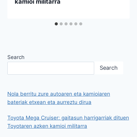
kamioi militarra
Search
Search
Nola berritu zure autoaren eta kamioiaren
bateriak etxean eta aurreztu dirua
Toyota Mega Cruiser: gaitasun harrigarriak dituen
Toyotaren azken kamioi militarra