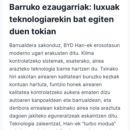
Barruko ezaugarriak: luxuak
teknologiarekin bat egiten
duen tokian
Barrualdera sakonduz, BYD Han-ek erosotasun
moderno ugari erakusten ditu. Klima
kontrolatzeko sistemak, esaterako, airea
arazteko teknologia barne hartzen du. Txinako
hiri askotan airearen kalitateari buruzko kezkak
kontuan hartuta, funtzio honek airearen
kalitatea kontrolatzeko aukera ematen dizu
autoaren kanpoaldean eta barrualdean, eta
denbora errealean kabinako airea nola araztuta
dagoen jakiteko eguneratzeak eskaintzen ditu.
Teknologia zaleentzat, Han-ek “turbo modua”