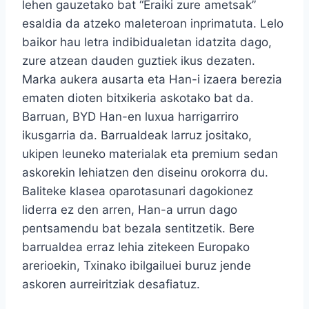
lehen gauzetako bat “Eraiki zure ametsak”
esaldia da atzeko maleteroan inprimatuta. Lelo
baikor hau letra indibidualetan idatzita dago,
zure atzean dauden guztiek ikus dezaten.
Marka aukera ausarta eta Han-i izaera berezia
ematen dioten bitxikeria askotako bat da.
Barruan, BYD Han-en luxua harrigarriro
ikusgarria da. Barrualdeak larruz jositako,
ukipen leuneko materialak eta premium sedan
askorekin lehiatzen den diseinu orokorra du.
Baliteke klasea oparotasunari dagokionez
liderra ez den arren, Han-a urrun dago
pentsamendu bat bezala sentitzetik. Bere
barrualdea erraz lehia zitekeen Europako
arerioekin, Txinako ibilgailuei buruz jende
askoren aurreiritziak desafiatuz.