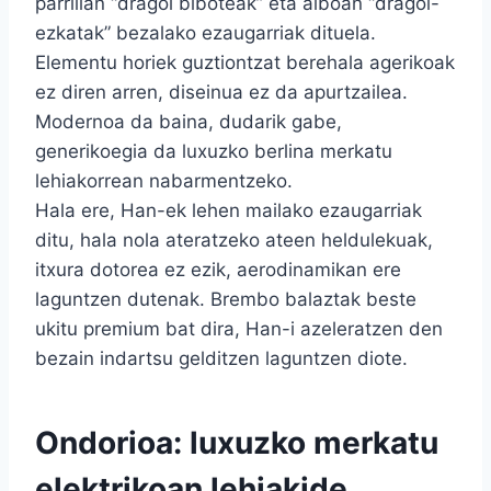
parrillan “dragoi biboteak” eta alboan “dragoi-
ezkatak” bezalako ezaugarriak dituela.
Elementu horiek guztiontzat berehala agerikoak
ez diren arren, diseinua ez da apurtzailea.
Modernoa da baina, dudarik gabe,
generikoegia da luxuzko berlina merkatu
lehiakorrean nabarmentzeko.
Hala ere, Han-ek lehen mailako ezaugarriak
ditu, hala nola ateratzeko ateen heldulekuak,
itxura dotorea ez ezik, aerodinamikan ere
laguntzen dutenak. Brembo balaztak beste
ukitu premium bat dira, Han-i azeleratzen den
bezain indartsu gelditzen laguntzen diote.
Ondorioa: luxuzko merkatu
elektrikoan lehiakide