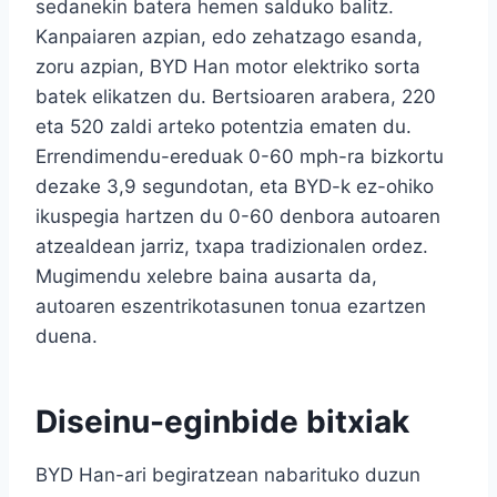
sedanekin batera hemen salduko balitz.
Kanpaiaren azpian, edo zehatzago esanda,
zoru azpian, BYD Han motor elektriko sorta
batek elikatzen du. Bertsioaren arabera, 220
eta 520 zaldi arteko potentzia ematen du.
Errendimendu-ereduak 0-60 mph-ra bizkortu
dezake 3,9 segundotan, eta BYD-k ez-ohiko
ikuspegia hartzen du 0-60 denbora autoaren
atzealdean jarriz, txapa tradizionalen ordez.
Mugimendu xelebre baina ausarta da,
autoaren eszentrikotasunen tonua ezartzen
duena.
Diseinu-eginbide bitxiak
BYD Han-ari begiratzean nabarituko duzun