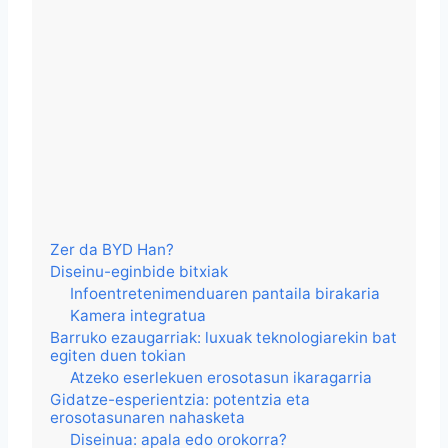
Zer da BYD Han?
Diseinu-eginbide bitxiak
Infoentretenimenduaren pantaila birakaria
Kamera integratua
Barruko ezaugarriak: luxuak teknologiarekin bat
egiten duen tokian
Atzeko eserlekuen erosotasun ikaragarria
Gidatze-esperientzia: potentzia eta
erosotasunaren nahasketa
Diseinua: apala edo orokorra?