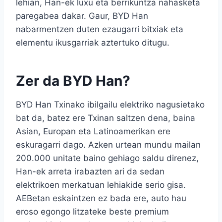
lehian, Han-ek luxu eta berrikuntza nahasketa
paregabea dakar. Gaur, BYD Han
nabarmentzen duten ezaugarri bitxiak eta
elementu ikusgarriak aztertuko ditugu.
Zer da BYD Han?
BYD Han Txinako ibilgailu elektriko nagusietako
bat da, batez ere Txinan saltzen dena, baina
Asian, Europan eta Latinoamerikan ere
eskuragarri dago. Azken urtean mundu mailan
200.000 unitate baino gehiago saldu direnez,
Han-ek arreta irabazten ari da sedan
elektrikoen merkatuan lehiakide serio gisa.
AEBetan eskaintzen ez bada ere, auto hau
eroso egongo litzateke beste premium