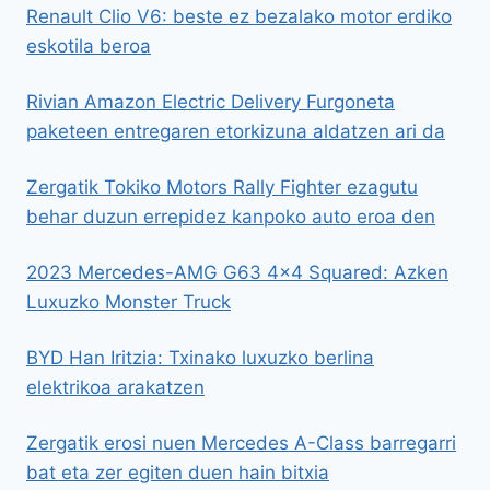
Renault Clio V6: beste ez bezalako motor erdiko
eskotila beroa
Rivian Amazon Electric Delivery Furgoneta
paketeen entregaren etorkizuna aldatzen ari da
Zergatik Tokiko Motors Rally Fighter ezagutu
behar duzun errepidez kanpoko auto eroa den
2023 Mercedes-AMG G63 4×4 Squared: Azken
Luxuzko Monster Truck
BYD Han Iritzia: Txinako luxuzko berlina
elektrikoa arakatzen
Zergatik erosi nuen Mercedes A-Class barregarri
bat eta zer egiten duen hain bitxia