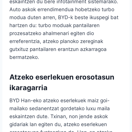
eskaintzen du bere infotainment sistemarako.
Auto askok errendimendua hobetzeko turbo
modua duten arren, BYD-k beste ikuspegi bat
hartzen du: turbo moduak pantailaren
prozesatzeko ahalmenari egiten dio
erreferentzia, atzeko planoko zereginak
gutxituz pantailaren erantzun azkarragoa
bermatzeko.
Atzeko eserlekuen erosotasun
ikaragarria
BYD Han-eko atzeko eserlekuek maiz goi-
mailako sedanentzat gordetako luxu maila
eskaintzen dute. Txinan, non jende askok
gidariak lan egiten du, atzeko eserlekuen