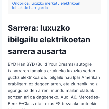
Ondorioa: luxuzko merkatu elektrikoan
lehiakide harrigarria
Sarrera: luxuzko
ibilgailu elektrikoetan
sarrera ausarta
BYD Han BYD (Build Your Dreams) autogile
txinarraren tamaina ertaineko luxuzko sedan
guztiz elektrikoa da. Ibilgailu hau Ipar Amerikan
erabilgarri ez dagoen arren, eta ziurrenik inoiz
egongo ez den arren, mundu mailan olatuak
sortzen ari da dagoeneko. Audi A6, Mercedes-
Benz E-Class eta Lexus ES bezalako autoekin