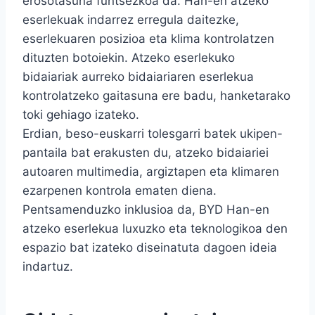
erosotasuna funtsezkoa da. Han-en atzeko
eserlekuak indarrez erregula daitezke,
eserlekuaren posizioa eta klima kontrolatzen
dituzten botoiekin. Atzeko eserlekuko
bidaiariak aurreko bidaiariaren eserlekua
kontrolatzeko gaitasuna ere badu, hanketarako
toki gehiago izateko.
Erdian, beso-euskarri tolesgarri batek ukipen-
pantaila bat erakusten du, atzeko bidaiariei
autoaren multimedia, argiztapen eta klimaren
ezarpenen kontrola ematen diena.
Pentsamenduzko inklusioa da, BYD Han-en
atzeko eserlekua luxuzko eta teknologikoa den
espazio bat izateko diseinatuta dagoen ideia
indartuz.