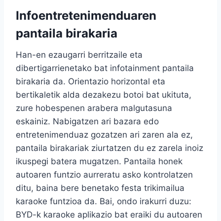
Infoentretenimenduaren
pantaila birakaria
Han-en ezaugarri berritzaile eta
dibertigarrienetako bat infotainment pantaila
birakaria da. Orientazio horizontal eta
bertikaletik alda dezakezu botoi bat ukituta,
zure hobespenen arabera malgutasuna
eskainiz. Nabigatzen ari bazara edo
entretenimenduaz gozatzen ari zaren ala ez,
pantaila birakariak ziurtatzen du ez zarela inoiz
ikuspegi batera mugatzen. Pantaila honek
autoaren funtzio aurreratu asko kontrolatzen
ditu, baina bere benetako festa trikimailua
karaoke funtzioa da. Bai, ondo irakurri duzu:
BYD-k karaoke aplikazio bat eraiki du autoaren