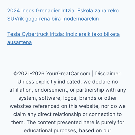
2024 Ineos Grenadier Iritzia: Eskola zaharreko
SUVrik gogorrena bira modernoarekin
Tesla Cybertruck Iritzia: Inoiz eraikitako bilketa
ausartena
©2021-2026 YourGreatCar.com | Disclaimer:
Unless explicitly indicated, we declare no
affiliation, endorsement, or partnership with any
system, software, logos, brands or other
websites referenced on this website, nor do we
claim any direct relationship or connection to
them. The content presented here is purely for
educational purposes, based on our