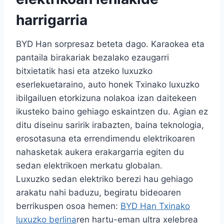
harrigarria
BYD Han sorpresaz beteta dago. Karaokea eta
pantaila birakariak bezalako ezaugarri
bitxietatik hasi eta atzeko luxuzko
eserlekuetaraino, auto honek Txinako luxuzko
ibilgailuen etorkizuna nolakoa izan daitekeen
ikusteko baino gehiago eskaintzen du. Agian ez
ditu diseinu saririk irabazten, baina teknologia,
erosotasuna eta errendimendu elektrikoaren
nahasketak aukera erakargarria egiten du
sedan elektrikoen merkatu globalan.
Luxuzko sedan elektriko berezi hau gehiago
arakatu nahi baduzu, begiratu bideoaren
berrikuspen osoa hemen:
BYD Han Txinako
luxuzko berlina
ren hartu-eman ultra xelebrea