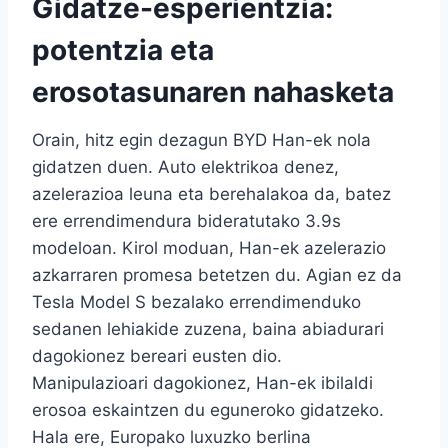
Gidatze-esperientzia:
potentzia eta
erosotasunaren nahasketa
Orain, hitz egin dezagun BYD Han-ek nola
gidatzen duen. Auto elektrikoa denez,
azelerazioa leuna eta berehalakoa da, batez
ere errendimendura bideratutako 3.9s
modeloan. Kirol moduan, Han-ek azelerazio
azkarraren promesa betetzen du. Agian ez da
Tesla Model S bezalako errendimenduko
sedanen lehiakide zuzena, baina abiadurari
dagokionez bereari eusten dio.
Manipulazioari dagokionez, Han-ek ibilaldi
erosoa eskaintzen du eguneroko gidatzeko.
Hala ere, Europako luxuzko berlina