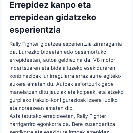
Errepidez kanpo eta
errepidean gidatzeko
esperientzia
Rally Fighter gidatzea esperientzia zirraragarria
da. Lurrezko bideetan edo basamortuko
errepideetan, autoa geldiezina da. V8 motor
indartsuaren eta bidaia luzeko esekiduraren
konbinazioak lur irregularra erraz aurre egiteko
aukera ematen du. Autoak esfortzurik gabe
maneiatzen ditu jauziak eta kolpeak, eta atzeko
gurpileko trakzio-konfigurazioak izaera ludiko
eta noraezean ematen dio.
Asfaltatutako errepideetan, Rally Fighter
harrigarriro egonkorra da. Bere zuzendaritza
sentikorra eta esekidura irmoak errepidez