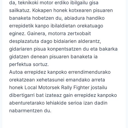
da, teknikoki motor erdiko ibilgailu gisa
sailkatuz. Kokapen honek kotxearen pisuaren
banaketa hobetzen du, abiadura handiko
errepidetik kanpo ibilaldietan orekatuago
eginez. Gainera, motorra zertxobait
desplazatuta dago bidaiarien alderantz,
gidariaren pisua konpentsatzen du eta bakarka
gidatzen denean pisuaren banaketa ia
perfektua sortuz.
Autoa errepidez kanpoko errendimendurako
orekatzean xehetasunei emandako arreta
honek Local Motorsek Rally Fighter jostailu
dibertigarri bat izateaz gain errepidez kanpoko
abenturetarako lehiakide serioa izan dadin
nabarmentzen du.