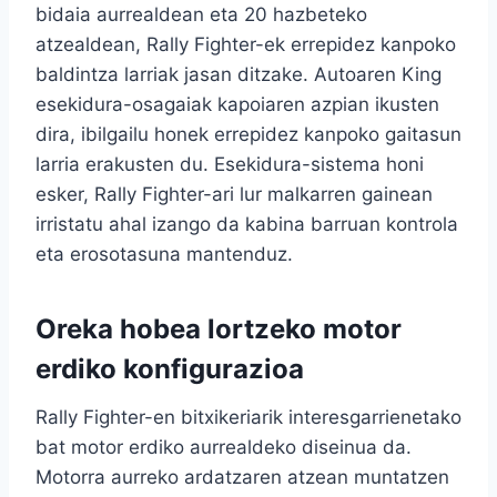
bidaia aurrealdean eta 20 hazbeteko
atzealdean, Rally Fighter-ek errepidez kanpoko
baldintza larriak jasan ditzake. Autoaren King
esekidura-osagaiak kapoiaren azpian ikusten
dira, ibilgailu honek errepidez kanpoko gaitasun
larria erakusten du. Esekidura-sistema honi
esker, Rally Fighter-ari lur malkarren gainean
irristatu ahal izango da kabina barruan kontrola
eta erosotasuna mantenduz.
Oreka hobea lortzeko motor
erdiko konfigurazioa
Rally Fighter-en bitxikeriarik interesgarrienetako
bat motor erdiko aurrealdeko diseinua da.
Motorra aurreko ardatzaren atzean muntatzen