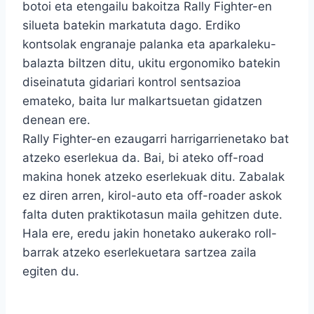
botoi eta etengailu bakoitza Rally Fighter-en
silueta batekin markatuta dago. Erdiko
kontsolak engranaje palanka eta aparkaleku-
balazta biltzen ditu, ukitu ergonomiko batekin
diseinatuta gidariari kontrol sentsazioa
emateko, baita lur malkartsuetan gidatzen
denean ere.
Rally Fighter-en ezaugarri harrigarrienetako bat
atzeko eserlekua da. Bai, bi ateko off-road
makina honek atzeko eserlekuak ditu. Zabalak
ez diren arren, kirol-auto eta off-roader askok
falta duten praktikotasun maila gehitzen dute.
Hala ere, eredu jakin honetako aukerako roll-
barrak atzeko eserlekuetara sartzea zaila
egiten du.