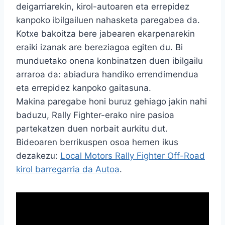
deigarriarekin, kirol-autoaren eta errepidez
kanpoko ibilgailuen nahasketa paregabea da.
Kotxe bakoitza bere jabearen ekarpenarekin
eraiki izanak are bereziagoa egiten du. Bi
munduetako onena konbinatzen duen ibilgailu
arraroa da: abiadura handiko errendimendua
eta errepidez kanpoko gaitasuna.
Makina paregabe honi buruz gehiago jakin nahi
baduzu, Rally Fighter-erako nire pasioa
partekatzen duen norbait aurkitu dut.
Bideoaren berrikuspen osoa hemen ikus
dezakezu:
Local Motors Rally Fighter Off-Road
kirol barregarria da Autoa
.