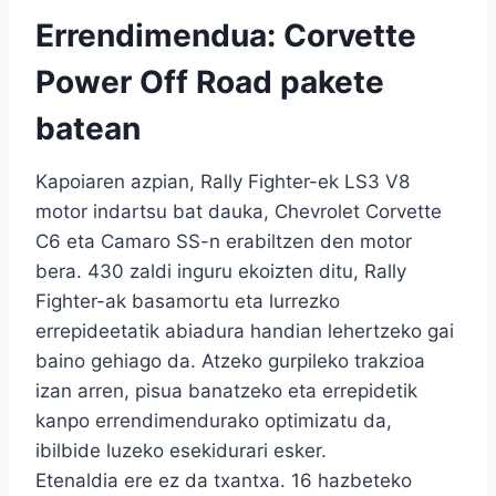
Errendimendua: Corvette
Power Off Road pakete
batean
Kapoiaren azpian, Rally Fighter-ek LS3 V8
motor indartsu bat dauka, Chevrolet Corvette
C6 eta Camaro SS-n erabiltzen den motor
bera. 430 zaldi inguru ekoizten ditu, Rally
Fighter-ak basamortu eta lurrezko
errepideetatik abiadura handian lehertzeko gai
baino gehiago da. Atzeko gurpileko trakzioa
izan arren, pisua banatzeko eta errepidetik
kanpo errendimendurako optimizatu da,
ibilbide luzeko esekidurari esker.
Etenaldia ere ez da txantxa. 16 hazbeteko