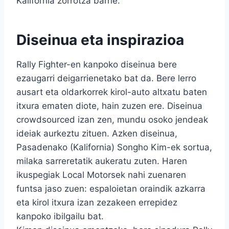
Kalifornia zorrotza barne.
Diseinua eta inspirazioa
Rally Fighter-en kanpoko diseinua bere
ezaugarri deigarrienetako bat da. Bere lerro
ausart eta oldarkorrek kirol-auto altxatu baten
itxura ematen diote, hain zuzen ere. Diseinua
crowdsourced izan zen, mundu osoko jendeak
ideiak aurkeztu zituen. Azken diseinua,
Pasadenako (Kalifornia) Songho Kim-ek sortua,
milaka sarreretatik aukeratu zuten. Haren
ikuspegiak Local Motorsek nahi zuenaren
funtsa jaso zuen: espaloietan oraindik azkarra
eta kirol itxura izan zezakeen errepidez
kanpoko ibilgailu bat.