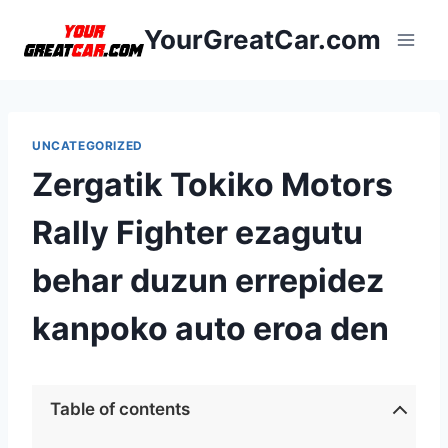
Skip
YourGreatCar.com
to
content
UNCATEGORIZED
Zergatik Tokiko Motors
Rally Fighter ezagutu
behar duzun errepidez
kanpoko auto eroa den
Table of contents