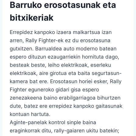
Barruko erosotasunak eta
bitxikeriak
Errepidez kanpoko izaera malkartsua izan
arren, Rally Fighter-ek ez du erosotasuna
gutxitzen. Barrualdea auto moderno batean
espero dituzun ezaugarriekin hornituta dago,
besteak beste, leiho elektrikoak, eserleku
elektrikoak, aire girotua eta baita segurtasun-
kamera bat ere. Erosotasun horiei esker, Rally
Fighter eguneroko gidari gisa espero
zenezakeena baino erabilgarriagoa bihurtzen
dute, batez ere errepidez kanpoko gaitasunak
kontuan hartuta.
Aginte-panelak kontrol sinple baina
eraginkorrak ditu, rally-gaiaren ukitu batekin;