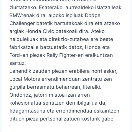
ziurtatzeko. Esaterako, aurrealdeko islatzaileak
BMWrenak dira, alboko ispiluak Dodge
Challenger batetik hartutakoak dira eta atzeko
argiak Honda Civic batekoak dira. Ateko
heldulekuak eta direkzio-zutabea ere beste
fabrikatzaile batzuetatik datoz, Honda eta
Ford-en piezak Rally Fighter-en eraikuntzan
sartuz.
Lehendik zeuden piezen erabilera horri esker,
Local Motors errendimenduan zentratu zen
gurpila berrasmatu beharrean, literalki.
Ondorioz, jatorri mistoa izan arren
kohesionatua sentitzen den ibilgailua da,
fidagarritasuna eta errendimendua eskaintzen
dituen pieza pertsonalizatuen kosturik gabe.