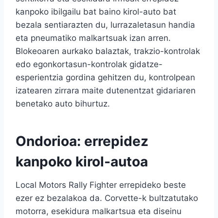
kanpoko ibilgailu bat baino kirol-auto bat
bezala sentiarazten du, lurrazaletasun handia
eta pneumatiko malkartsuak izan arren.
Blokeoaren aurkako balaztak, trakzio-kontrolak
edo egonkortasun-kontrolak gidatze-
esperientzia gordina gehitzen du, kontrolpean
izatearen zirrara maite dutenentzat gidariaren
benetako auto bihurtuz.
Ondorioa: errepidez
kanpoko kirol-autoa
Local Motors Rally Fighter errepideko beste
ezer ez bezalakoa da. Corvette-k bultzatutako
motorra, esekidura malkartsua eta diseinu