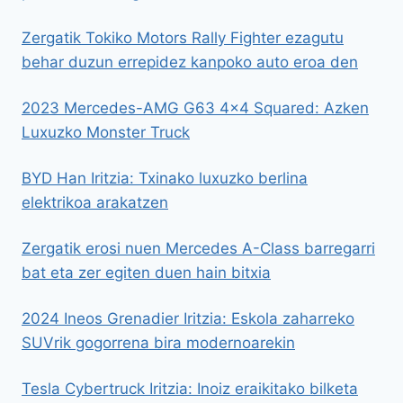
Zergatik Tokiko Motors Rally Fighter ezagutu
behar duzun errepidez kanpoko auto eroa den
2023 Mercedes-AMG G63 4×4 Squared: Azken
Luxuzko Monster Truck
BYD Han Iritzia: Txinako luxuzko berlina
elektrikoa arakatzen
Zergatik erosi nuen Mercedes A-Class barregarri
bat eta zer egiten duen hain bitxia
2024 Ineos Grenadier Iritzia: Eskola zaharreko
SUVrik gogorrena bira modernoarekin
Tesla Cybertruck Iritzia: Inoiz eraikitako bilketa