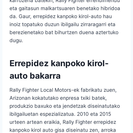
karrozeria batekin, Rally Fighter errendimendu
eta gaitasun malkartsuaren benetako hibridoa
da. Gaur, errepidez kanpoko kirol-auto hau
inoiz topatuko duzun ibilgailu zirraragarri eta
berezienetako bat bihurtzen duena aztertuko
dugu.
Errepidez kanpoko kirol-
auto bakarra
Rally Fighter Local Motors-ek fabrikatu zuen,
Arizonan kokatutako enpresa txiki batek,
produkzio baxuko eta jendetzak diseinatutako
ibilgailuetan espezializatua. 2010 eta 2015
urteen artean eraikia, Rally Fighter errepidez
kanpoko kirol auto gisa diseinatu zen, arroka