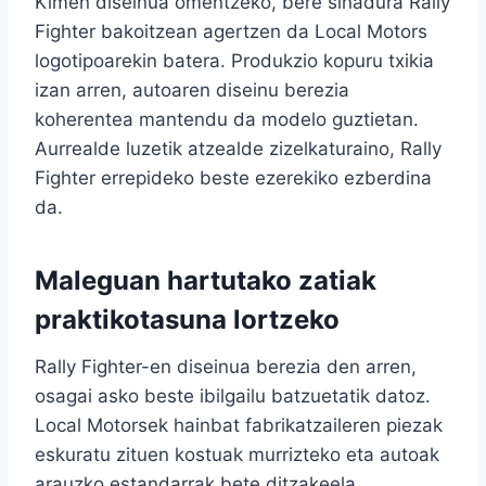
Kimen diseinua omentzeko, bere sinadura Rally
Fighter bakoitzean agertzen da Local Motors
logotipoarekin batera. Produkzio kopuru txikia
izan arren, autoaren diseinu berezia
koherentea mantendu da modelo guztietan.
Aurrealde luzetik atzealde zizelkaturaino, Rally
Fighter errepideko beste ezerekiko ezberdina
da.
Maleguan hartutako zatiak
praktikotasuna lortzeko
Rally Fighter-en diseinua berezia den arren,
osagai asko beste ibilgailu batzuetatik datoz.
Local Motorsek hainbat fabrikatzaileren piezak
eskuratu zituen kostuak murrizteko eta autoak
arauzko estandarrak bete ditzakeela