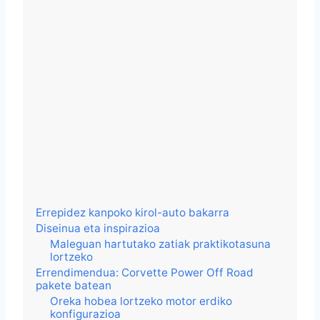
Errepidez kanpoko kirol-auto bakarra
Diseinua eta inspirazioa
Maleguan hartutako zatiak praktikotasuna
lortzeko
Errendimendua: Corvette Power Off Road
pakete batean
Oreka hobea lortzeko motor erdiko
konfigurazioa