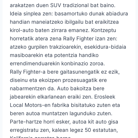
arakatzen duen SUV tradizional bat baino.
Ideia sinplea zen: basamortuko dunak abiadura
handian maneiatzeko ibilgailu bat eraikitzea
kirol-auto baten zirrara emanez. Kontzeptu
horretatik atera zena Rally Fighter izan zen:
atzeko gurpilen trakzioarekin, esekidura-bidaia
masiboarekin eta potentzia handiko
errendimenduarekin konbinazio zoroa.
Rally Fighter-a bere gaitasunengatik ez ezik,
diseinu eta ekoizpen prozesuagatik ere
nabarmentzen da. Auto bakoitza bere
jabearekin elkarlanean eraiki zen. Erosleek
Local Motors-en fabrika bisitatuko zuten eta
beren autoa muntatzen lagunduko zuten.
Parte-hartze horri esker, autoa kit auto gisa
erregistratu zen, kalean legez 50 estatutan,