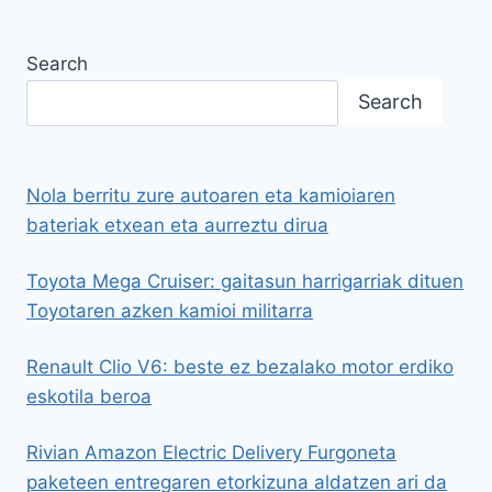
Search
Search
Nola berritu zure autoaren eta kamioiaren
bateriak etxean eta aurreztu dirua
Toyota Mega Cruiser: gaitasun harrigarriak dituen
Toyotaren azken kamioi militarra
Renault Clio V6: beste ez bezalako motor erdiko
eskotila beroa
Rivian Amazon Electric Delivery Furgoneta
paketeen entregaren etorkizuna aldatzen ari da