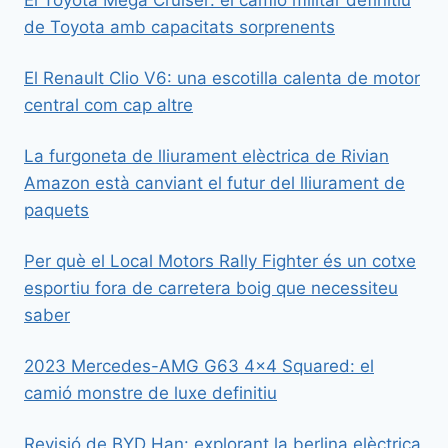
de Toyota amb capacitats sorprenents
El Renault Clio V6: una escotilla calenta de motor
central com cap altre
La furgoneta de lliurament elèctrica de Rivian
Amazon està canviant el futur del lliurament de
paquets
Per què el Local Motors Rally Fighter és un cotxe
esportiu fora de carretera boig que necessiteu
saber
2023 Mercedes-AMG G63 4×4 Squared: el
camió monstre de luxe definitiu
Revisió de BYD Han: explorant la berlina elèctrica