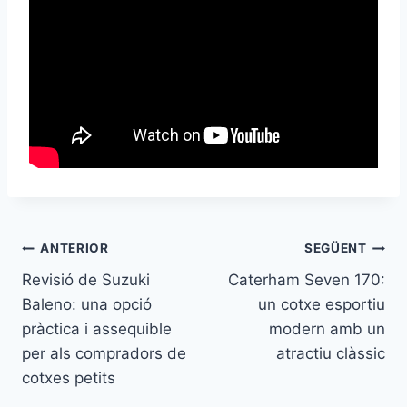
Navegació
ANTERIOR
SEGÜENT
Revisió de Suzuki
Caterham Seven 170:
d'entrades
Baleno: una opció
un cotxe esportiu
pràctica i assequible
modern amb un
per als compradors de
atractiu clàssic
cotxes petits