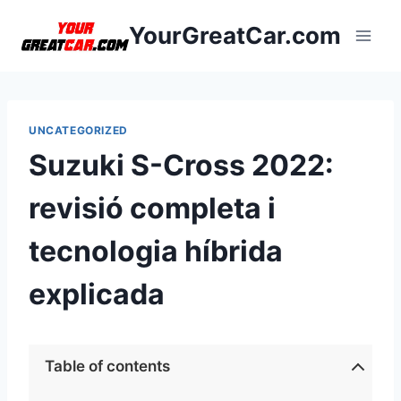
Vés
YourGreatCar.com
al
contingut
UNCATEGORIZED
Suzuki S-Cross 2022:
revisió completa i
tecnologia híbrida
explicada
Table of contents