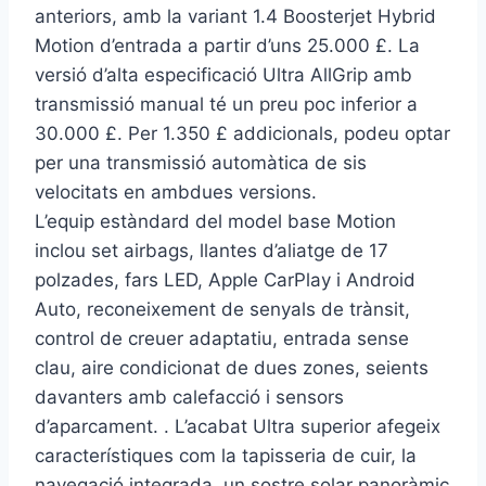
anteriors, amb la variant 1.4 Boosterjet Hybrid
Motion d’entrada a partir d’uns 25.000 £. La
versió d’alta especificació Ultra AllGrip amb
transmissió manual té un preu poc inferior a
30.000 £. Per 1.350 £ addicionals, podeu optar
per una transmissió automàtica de sis
velocitats en ambdues versions.
L’equip estàndard del model base Motion
inclou set airbags, llantes d’aliatge de 17
polzades, fars LED, Apple CarPlay i Android
Auto, reconeixement de senyals de trànsit,
control de creuer adaptatiu, entrada sense
clau, aire condicionat de dues zones, seients
davanters amb calefacció i sensors
d’aparcament. . L’acabat Ultra superior afegeix
característiques com la tapisseria de cuir, la
navegació integrada, un sostre solar panoràmic