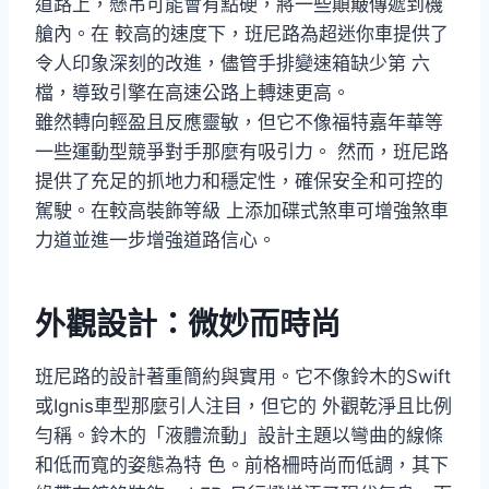
道路上，懸吊可能會有點硬，將一些顛簸傳遞到機
艙內。在 較高的速度下，班尼路為超迷你車提供了
令人印象深刻的改進，儘管手排變速箱缺少第 六
檔，導致引擎在高速公路上轉速更高。
雖然轉向輕盈且反應靈敏，但它不像福特嘉年華等
一些運動型競爭對手那麼有吸引力。 然而，班尼路
提供了充足的抓地力和穩定性，確保安全和可控的
駕駛。在較高裝飾等級 上添加碟式煞車可增強煞車
力道並進一步增強道路信心。
外觀設計：微妙而時尚
班尼路的設計著重簡約與實用。它不像鈴木的Swift
或Ignis車型那麼引人注目，但它的 外觀乾淨且比例
勻稱。鈴木的「液體流動」設計主題以彎曲的線條
和低而寬的姿態為特 色。前格柵時尚而低調，其下