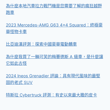
為什麼本地汽車拉力戰鬥機是您需要了解的瘋狂越野
跑車
2023 Mercedes-AMG G63 4×4 Squared：終極豪
華怪物卡車
比亞迪漢評測：探索中國豪華電動轎車
為什麼我買了一輛可笑的梅賽德斯 A 級車，是什麼讓
它如此古怪
2024 Ineos Grenadier 評論：具有現代風味的最堅
固的老式 SUV
特斯拉 Cyber​​truck 評測：有史以來最大膽的皮卡