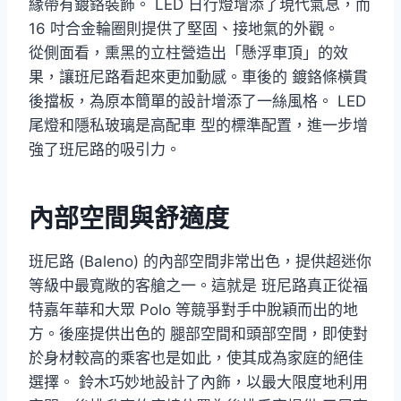
緣帶有鍍鉻裝飾。 LED 日行燈增添了現代氣息，而
16 吋合金輪圈則提供了堅固、接地氣的外觀。
從側面看，熏黑的立柱營造出「懸浮車頂」的效
果，讓班尼路看起來更加動感。車後的 鍍鉻條橫貫
後擋板，為原本簡單的設計增添了一絲風格。 LED
尾燈和隱私玻璃是高配車 型的標準配置，進一步增
強了班尼路的吸引力。
內部空間與舒適度
班尼路 (Baleno) 的內部空間非常出色，提供超迷你
等級中最寬敞的客艙之一。這就是 班尼路真正從福
特嘉年華和大眾 Polo 等競爭對手中脫穎而出的地
方。後座提供出色的 腿部空間和頭部空間，即使對
於身材較高的乘客也是如此，使其成為家庭的絕佳
選擇。 鈴木巧妙地設計了內飾，以最大限度地利用