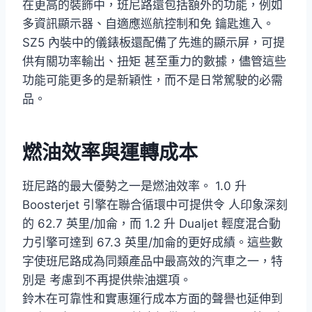
在更高的裝飾中，班尼路還包括額外的功能，例如
多資訊顯示器、自適應巡航控制和免 鑰匙進入。
SZ5 內裝中的儀錶板還配備了先進的顯示屏，可提
供有關功率輸出、扭矩 甚至重力的數據，儘管這些
功能可能更多的是新穎性，而不是日常駕駛的必需
品。
燃油效率與運轉成本
班尼路的最大優勢之一是燃油效率。 1.0 升
Boosterjet 引擎在聯合循環中可提供令 人印象深刻
的 62.7 英里/加侖，而 1.2 升 Dualjet 輕度混合動
力引擎可達到 67.3 英里/加侖的更好成績。這些數
字使班尼路成為同類產品中最高效的汽車之一，特
別是 考慮到不再提供柴油選項。
鈴木在可靠性和實惠運行成本方面的聲譽也延伸到