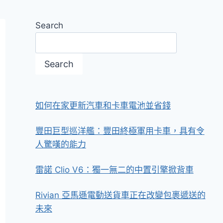
Search
Search
如何在家更新汽車和卡車電池並省錢
豐田巨型巡洋艦：豐田終極軍用卡車，具有令
人驚嘆的能力
雷諾 Clio V6：獨一無二的中置引擎掀背車
Rivian 亞馬遜電動送貨車正在改變包裹遞送的
未來