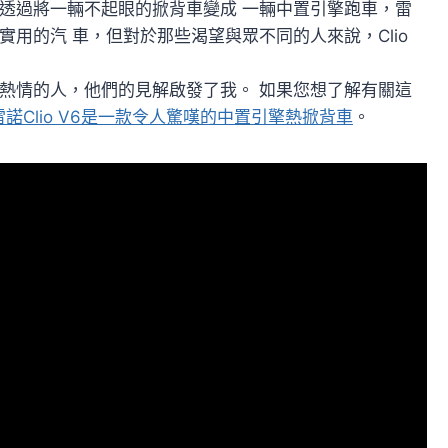
選擇。透過將一輛不起眼的掀背車變成 一輛中置引擎跑車，雷
用的汽 車，但對於那些渴望與眾不同的人來說，Clio
熱情的人，他們的見解啟發了我。 如果您想了解有關這
雷諾Clio V6是一款令人驚嘆的中置引擎熱掀背車
。