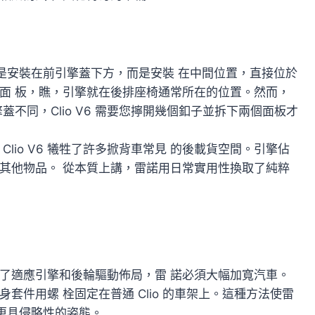
引擎不是安裝在前引擎蓋下方，而是安裝 在中間位置，直接位於
面 板，瞧，引擎就在後排座椅通常所在的位置。然而，
不同，Clio V6 需要您擰開幾個釦子並拆下兩個面板才
lio V6 犧牲了許多掀背車常見 的後載貨空間。引擎佔
其他物品。 從本質上講，雷諾用日常實用性換取了純粹
身。為了適應引擎和後輪驅動佈局，雷 諾必須大幅加寬汽車。
件用螺 栓固定在普通 Clio 的車架上。這種方法使雷
、更具侵略性的姿態。