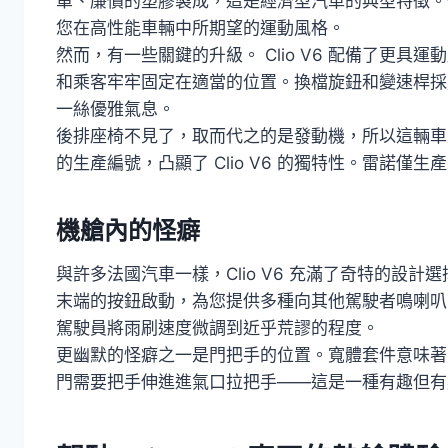
單、廉價的塑膠製成，這是經濟型汽車的典型特徵。
您在高性能車輛中所期望的運動風格。
然而，有一些關鍵的升級。 Clio V6 配備了更
和乘客牢牢固定在適當的位置。換檔旋鈕和變速桿採用 
一絲優雅氣息。
後排座椅不見了，取而代之的是發動機，所以這輛車
的生產編號，凸顯了 Clio V6 的獨特性。雷諾僅生
機艙內的怪癖
與許多法國汽車一樣，Clio V6 充滿了奇特的設
末端的按鈕啟動，為您提供多種向其他駕駛者鳴喇叭
駕駛員將雨刷速度微調到近乎荒謬的程度。
更幽默的怪癖之一是門把手的位置。寬體套件意味著常規
門需要把手伸進進氣口拉把手——這是一種有趣但有