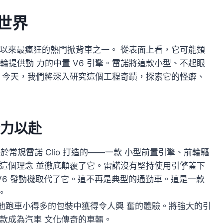
狂世界
是有史以來最瘋狂的熱門掀背車之一。 從表面上看，它可能類
後輪提供動 力的中置 V6 引擎。雷諾將這款小型、不起眼
。今天，我們將深入研究這個工程奇蹟，探索它的怪癖、
力以赴
它是基於常規雷諾 Clio 打造的——一款 小型前置引擎、前輪驅
繼承了這個理念 並徹底顛覆了它。雷諾沒有堅持使用引擎蓋下
V6 發動機取代了它。這不再是典型的通勤車。這是一款
。
比其他跑車小得多的包裝中獲得令人興 奮的體驗。將強大的引
款成為汽車 文化傳奇的車輛。