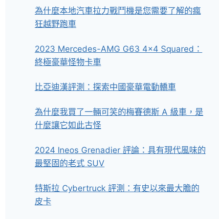
為什麼本地汽車拉力戰鬥機是您需要了解的瘋
狂越野跑車
2023 Mercedes-AMG G63 4×4 Squared：
終極豪華怪物卡車
比亞迪漢評測：探索中國豪華電動轎車
為什麼我買了一輛可笑的梅賽德斯 A 級車，是
什麼讓它如此古怪
2024 Ineos Grenadier 評論：具有現代風味的
最堅固的老式 SUV
特斯拉 Cyber​​truck 評測：有史以來最大膽的
皮卡