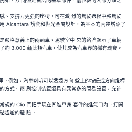
例如，方 向盤是雷諾的基本部件，儀表板的大部分缺乏
具運動感、支撐力更強的座椅，可在激 烈的駕駛過程中將駕駛
Alcantara 護套和拋光金屬設計，為基本的內裝增添了
是嚴格意義上的兩輛車。駕駛室中 央的銘牌顯示了車輛
產了約 3,000 輛此類汽車，使其成為汽車界的稀有瑰寶。
計選擇。例如，汽車喇叭可以透過方向 盤上的按鈕或方向燈桿
的方式。雨 刷控制裝置還具有異常多的間歇設置，允許
的 Clio 門把手現在凹進車身 套件的進氣口內。打開
點尷尬的體 驗。