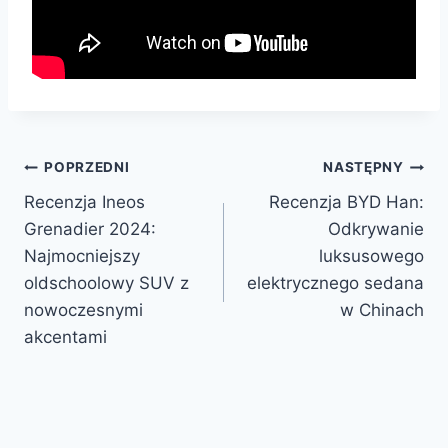
Nawigacja
POPRZEDNI
NASTĘPNY
Recenzja Ineos
Recenzja BYD Han:
wpisu
Grenadier 2024:
Odkrywanie
Najmocniejszy
luksusowego
oldschoolowy SUV z
elektrycznego sedana
nowoczesnymi
w Chinach
akcentami