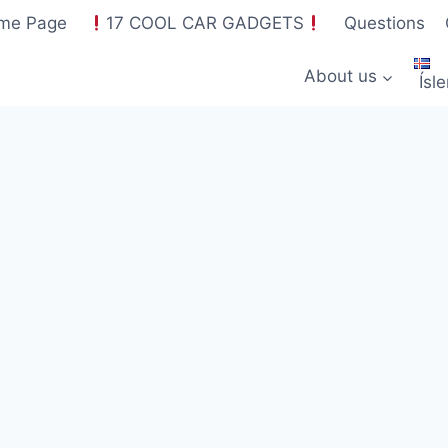
me Page
17 COOL CAR GADGETS
Questions
About us
Ísl