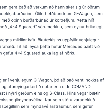
 sem gera það að verkum að hann sker sig úr öðrum
radekkjaburðurinn. Ólíkt hefðbundnum G-Wagon, sem
 með opinn burðarbúnað úr koltrefjum. Þetta hlíf
 með „4×4 Squared“ vörumerkinu, sem eykur hrikalegt
Vegna mikillar lyftu ökutækisins uppfyllir venjulegur
arahæð. Til að leysa þetta hefur Mercedes bætt við
sem gefur 4×4 Squared auka lag af hörku.
 er í venjulegum G-Wagon, þó að það vanti nokkra af
 og afþreyingarkerfið notar enn eldri COMAND
ast í nýrri gerðum eins og S-Class. Hins vegar bætir
ýnisspegilmyndavélina. Þar sem stóru varadekkið
isspegillinn sem myndavélarstraumur, sem gefur