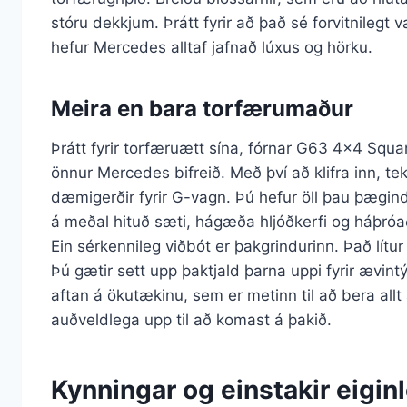
stóru dekkjum. Þrátt fyrir að það sé forvitnilegt
hefur Mercedes alltaf jafnað lúxus og hörku.
Meira en bara torfærumaður
Þrátt fyrir torfæruætt sína, fórnar G63 4×4 Squar
önnur Mercedes bifreið. Með því að klifra inn, tek
dæmigerðir fyrir G-vagn. Þú hefur öll þau þægind
á meðal hituð sæti, hágæða hljóðkerfi og háþróa
Ein sérkennileg viðbót er þakgrindurinn. Það lítur
Þú gætir sett upp þaktjald þarna uppi fyrir ævintýr
aftan á ökutækinu, sem er metinn til að bera allt 
auðveldlega upp til að komast á þakið.
Kynningar og einstakir eiginl