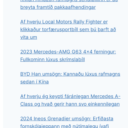
breyta framtíð pakkaafhendingar
Af hverju Local Motors Rally Fighter er
klikkaður torfærusportbíll sem þú þarft að
vita um
2023 Mercedes-AMG G63 4×4 ferningur:
Fullkominn lúxus skrímslabíll
BYD Han umsögn: Kannaðu lúxus rafmagns
sedan í Kína
Af hverju ég keypti fáránlegan Mercedes A-
Class og hvað gerir hann svo einkennilegan
2024 Ineos Grenadier umsögn: Erfiðasta
fornskólajeppann með nútímalegu ívafi