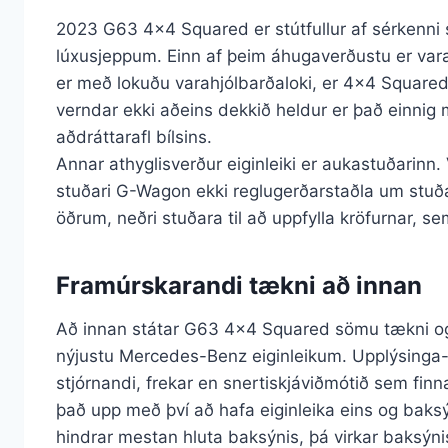
2023 G63 4×4 Squared er stútfullur af sérkenni
lúxusjeppum. Einn af þeim áhugaverðustu er va
er með lokuðu varahjólbarðaloki, er 4×4 Squared
verndar ekki aðeins dekkið heldur er það einnig
aðdráttarafl bílsins.
Annar athyglisverður eiginleiki er aukastuðarinn. 
stuðari G-Wagon ekki reglugerðarstaðla um stuð
öðrum, neðri stuðara til að uppfylla kröfurnar, 
Framúrskarandi tækni að innan
Að innan státar G63 4×4 Squared sömu tækni og
nýjustu Mercedes-Benz eiginleikum. Upplýsinga-
stjórnandi, frekar en snertiskjáviðmótið sem finn
það upp með því að hafa eiginleika eins og baks
hindrar mestan hluta baksýnis, þá virkar baksýn