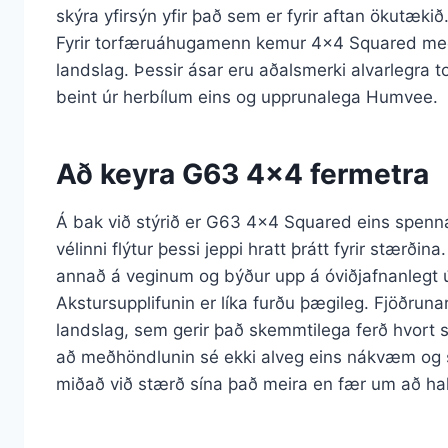
skýra yfirsýn yfir það sem er fyrir aftan ökutækið
Fyrir torfæruáhugamenn kemur 4×4 Squared með 
landslag. Þessir ásar eru aðalsmerki alvarlegra 
beint úr herbílum eins og upprunalega Humvee.
Að keyra G63 4×4 fermetra
Á bak við stýrið er G63 4×4 Squared eins spenna
vélinni flýtur þessi jeppi hratt þrátt fyrir stærðin
annað á veginum og býður upp á óviðjafnanlegt út
Akstursupplifunin er líka furðu þægileg. Fjöðrunar
landslag, sem gerir það skemmtilega ferð hvort
að meðhöndlunin sé ekki alveg eins nákvæm og spor
miðað við stærð sína það meira en fær um að ha