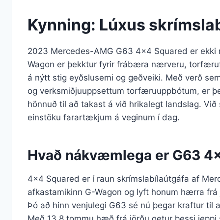
Kynning: Lúxus skrímslab
2023 Mercedes-AMG G63 4×4 Squared er ekki me
Wagon er þekktur fyrir frábæra nærveru, torfæruf
á nýtt stig eyðslusemi og geðveiki. Með verð sem
og verksmiðjuuppsettum torfæruuppbótum, er þe
hönnuð til að takast á við hrikalegt landslag. Við
einstöku farartækjum á veginum í dag.
Hvað nákvæmlega er G63 4×
4×4 Squared er í raun skrímslabílaútgáfa af M
afkastamikinn G-Wagon og lyft honum hærra frá 
Þó að hinn venjulegi G63 sé nú þegar kraftur til að
Með 13,8 tommu hæð frá jörðu getur þessi jeppi s