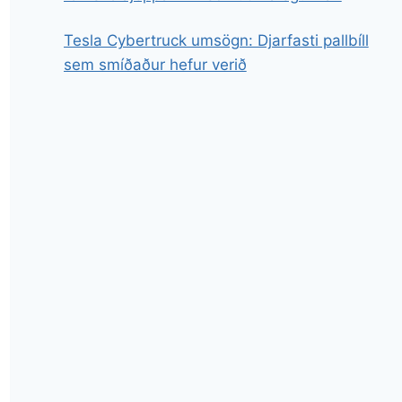
Tesla Cybertruck umsögn: Djarfasti pallbíll
sem smíðaður hefur verið