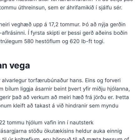
ommu úthreinsun, sem er áhrifamikið í sjálfu sér.
eiri veghæð upp á 17,2 tommur. Þó að nýja gerðin
lrásinni. Í fyrsta skipti er þessi gerð aðeins boðin
rúlegum 580 hestöflum og 620 lb-ft togi.
an vega
 alvarlegur torfærubúnaður hans. Eins og forveri
 bílum liggja ásarnir beint þvert yfir miðju hjólanna,
gerir það að verkum að meiri hæð frá jörðu er. Þetta
num kleift að takast á við hindranir sem myndu
 22 tommu hjólum vafin inn í nautsterk
rásargjarna stöðu ökutækisins heldur auka einnig
a til úr koltrefjum, eru hönnuð til að mæta þessum of