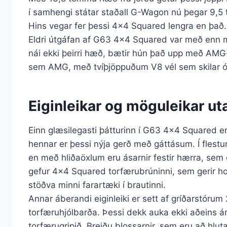
í samhengi státar staðall G-Wagon nú þegar 9,5 t
Hins vegar fer þessi 4×4 Squared lengra en það.
Eldri útgáfan af G63 4×4 Squared var með enn m
nái ekki þeirri hæð, bætir hún það upp með AMG-af
sem AMG, með tvíþjöppuðum V8 vél sem skilar ót
Eiginleikar og möguleikar ut
Einn glæsilegasti þátturinn í G63 4×4 Squared er
hennar er þessi nýja gerð með gáttásum. Í flestum
en með hliðaöxlum eru ásarnir festir hærra, sem 
gefur 4×4 Squared torfærubrúninni, sem gerir ho
stöðva minni farartæki í brautinni.
Annar áberandi eiginleiki er sett af gríðarstórum
torfæruhjólbarða. Þessi dekk auka ekki aðeins á
torfærugripið. Breiðu blossarnir, sem eru að hlut