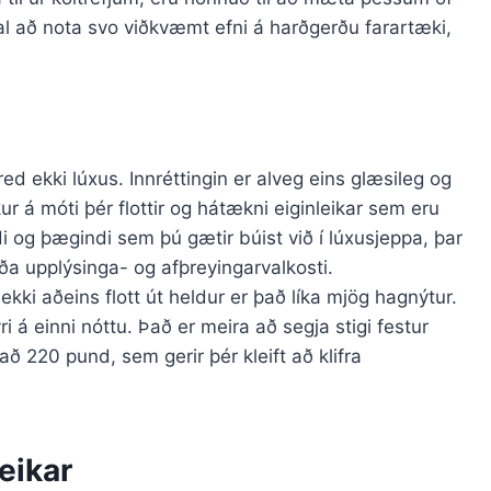
 val að nota svo viðkvæmt efni á harðgerðu farartæki,
ed ekki lúxus. Innréttingin er alveg eins glæsileg og
ur á móti þér flottir og hátækni eiginleikar sem eru
i og þægindi sem þú gætir búist við í lúxusjeppa, þar
ða upplýsinga- og afþreyingarvalkosti.
 ekki aðeins flott út heldur er það líka mjög hagnýtur.
i á einni nóttu. Það er meira að segja stigi festur
að 220 pund, sem gerir þér kleift að klifra
eikar