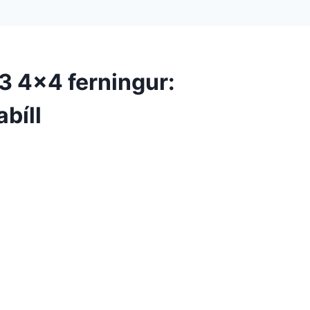
 4×4 ferningur:
bíll