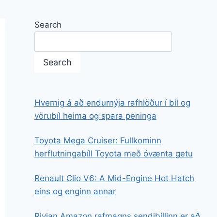
Search
Search
Hvernig á að endurnýja rafhlöður í bíl og
vörubíl heima og spara peninga
Toyota Mega Cruiser: Fullkominn
herflutningabíll Toyota með óvænta getu
Renault Clio V6: A Mid-Engine Hot Hatch
eins og enginn annar
Rivian Amazon rafmagns sendibíllinn er að