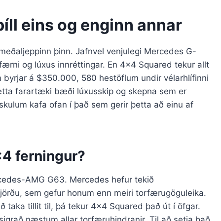
íll eins og enginn annar
ðaljeppinn þinn. Jafnvel venjulegi Mercedes G-
ærni og lúxus innréttingar. En 4×4 Squared tekur allt
 byrjar á $350.000, 580 hestöflum undir vélarhlífinni
tta farartæki bæði lúxusskip og skepna sem er
 skulum kafa ofan í það sem gerir þetta að einu af
4 ferningur?
ercedes-AMG G63. Mercedes hefur tekið
jörðu, sem gefur honum enn meiri torfærugöguleika.
 taka tillit til, þá tekur 4×4 Squared það út í öfgar.
igrað næstum allar torfæruhindranir. Til að setja það