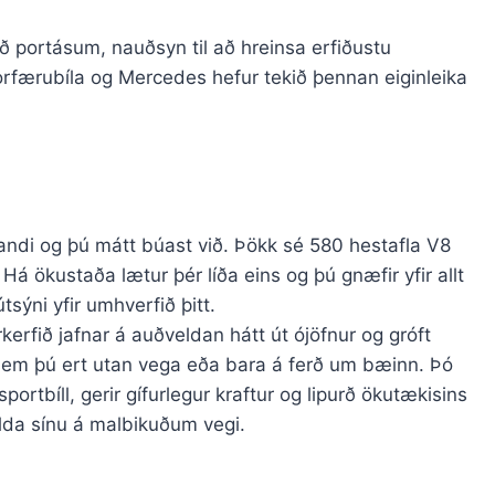
.
portásum, nauðsyn til að hreinsa erfiðustu
torfærubíla og Mercedes hefur tekið þennan eiginleika
ndi og þú mátt búast við. Þökk sé 580 hestafla V8
a. Há ökustaða lætur þér líða eins og þú gnæfir yfir allt
sýni yfir umhverfið þitt.
kerfið jafnar á auðveldan hátt út ójöfnur og gróft
 sem þú ert utan vega eða bara á ferð um bæinn. Þó
tbíll, gerir gífurlegur kraftur og lipurð ökutækisins
lda sínu á malbikuðum vegi.