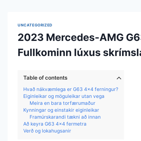
UNCATEGORIZED
2023 Mercedes-AMG G63
Fullkominn lúxus skrímsla
Table of contents
Hvað nákvæmlega er G63 4×4 ferningur?
Eiginleikar og möguleikar utan vega
Meira en bara torfærumaður
Kynningar og einstakir eiginleikar
Framúrskarandi tækni að innan
Að keyra G63 4×4 fermetra
Verð og lokahugsanir