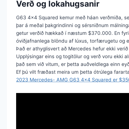
Verð og lokahugsanir
G63 4×4 Squared kemur með háan verðmiða, se
þar á meðal þakgrindinni og sérsniðnum málninga
getur verðið hækkað í næstum $370.000. En fyrir
óviðjafnanlega blöndu af lúxus, torfærugetu og e
Það er athyglisvert að Mercedes hefur ekki veri
Upplýsingar eins og togitölur og verð voru ekki a
það sem við vitum, er þetta auðveldlega einn e
Ef þú vilt fræðast meira um þetta ótrúlega farar
2023 Mercedes- AMG G63 4×4 Squared er $350.0