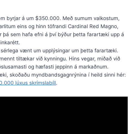
m byrjar á um $350.000. Með sumum valkostum,
rlitum eins og hinn töfrandi Cardinal Red Magno,
 þá sem hafa efni á því býður þetta farartæki upp á
inkarétt.
ð sérlega vænt um upplýsingar um þetta farartæki.
lmennt tiltækar við kynningu. Hins vegar, miðað við
yðslusamasti og hæfasti jeppinn á markaðnum.
tæki, skoðaðu myndbandsgagnrýnina í heild sinni hér:
00 lúxus skrímslabíll
.