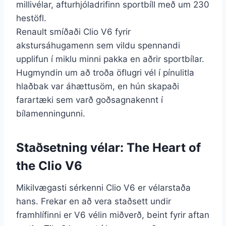
millivélar, afturhjóladrifinn sportbíll með um 230
hestöfl.
Renault smíðaði Clio V6 fyrir
akstursáhugamenn sem vildu spennandi
upplifun í miklu minni pakka en aðrir sportbílar.
Hugmyndin um að troða öflugri vél í pínulitla
hlaðbak var áhættusöm, en hún skapaði
farartæki sem varð goðsagnakennt í
bílamenningunni.
Staðsetning vélar: The Heart of
the Clio V6
Mikilvægasti sérkenni Clio V6 er vélarstaða
hans. Frekar en að vera staðsett undir
framhlífinni er V6 vélin miðverð, beint fyrir aftan