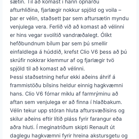
sætin. Til að komast í hann opnarðu
afturhliðina, fjarlægir nokkur spjöld og voila –
þar er vélin, staðsett þar sem aftursætin myndu
venjulega vera. Ferlið við að komast að vélinni
er hins vegar svolítið vandræðalegt. Ólíkt
hefðbundnum bílum þar sem þú smellir
einfaldlega á húddið, krefst Clio V6 þess að þú
skrúfir nokkrar klemmur af og fjarlægir tvö
spjöld til að komast að vélinni.
Þessi staðsetning hefur ekki aðeins áhrif á
frammistöðu bílsins heldur einnig hagkvæmni
hans. Clio V6 fórnar miklu af farmrýminu að
aftan sem venjulega er að finna í hlaðbakum.
Vélin tekur upp stóran hluta aftursvæðisins og
skilur aðeins eftir lítið pláss fyrir farangur eða
aðra hluti. Í meginatriðum skipti Renault út
daglegu hagkvæmni fyrir hreina akstursgetu og