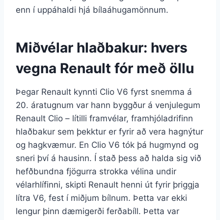
enn í uppáhaldi hjá bílaáhugamönnum.
Miðvélar hlaðbakur: hvers
vegna Renault fór með öllu
Þegar Renault kynnti Clio V6 fyrst snemma á
20. áratugnum var hann byggður á venjulegum
Renault Clio – lítilli framvélar, framhjóladrifinn
hlaðbakur sem þekktur er fyrir að vera hagnýtur
og hagkvæmur. En Clio V6 tók þá hugmynd og
sneri því á hausinn. Í stað þess að halda sig við
hefðbundna fjögurra strokka vélina undir
vélarhlífinni, skipti Renault henni út fyrir þriggja
lítra V6, fest í miðjum bílnum. Þetta var ekki
lengur þinn dæmigerði ferðabíll. Þetta var