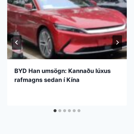
BYD Han umsögn: Kannaðu lúxus
rafmagns sedan í Kína