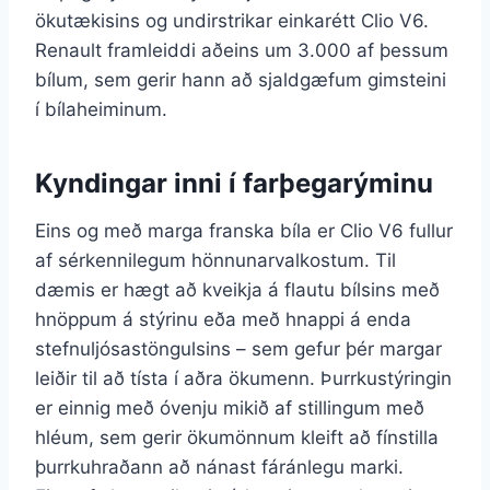
ökutækisins og undirstrikar einkarétt Clio V6.
Renault framleiddi aðeins um 3.000 af þessum
bílum, sem gerir hann að sjaldgæfum gimsteini
í bílaheiminum.
Kyndingar inni í farþegarýminu
Eins og með marga franska bíla er Clio V6 fullur
af sérkennilegum hönnunarvalkostum. Til
dæmis er hægt að kveikja á flautu bílsins með
hnöppum á stýrinu eða með hnappi á enda
stefnuljósastöngulsins – sem gefur þér margar
leiðir til að tísta í aðra ökumenn. Þurrkustýringin
er einnig með óvenju mikið af stillingum með
hléum, sem gerir ökumönnum kleift að fínstilla
þurrkuhraðann að nánast fáránlegu marki.