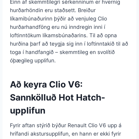
Einn af skemmtilegri sérkenninum er hvernig
hurðarhöndin eru staðsett. Breiður
líkamibúnaðurinn þýðir að venjuleg Clio
hurðarhandföng eru nú inndregin inni í
loftinntökum líkamsbúnaðarins. Til að opna
hurðina þarf að teygja sig inn í loftinntakið til að
toga í handfangið – skemmtileg en svolítið
óþægileg upplifun.
Að keyra Clio V6:
Sannkölluð Hot Hatch-
upplifun
Fyrir aftan stýrið býður Renault Clio V6 upp á
hrífandi akstursupplifun, en hann er ekki fyrir