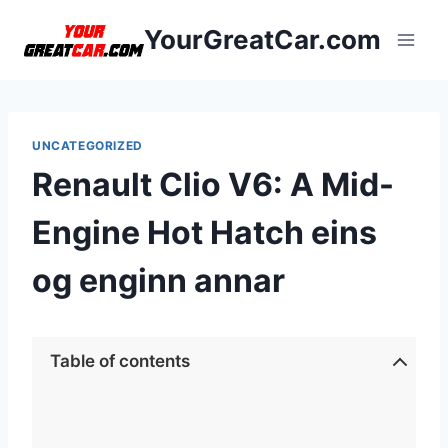
Skip
YourGreatCar.com
to
content
UNCATEGORIZED
Renault Clio V6: A Mid-
Engine Hot Hatch eins
og enginn annar
Table of contents