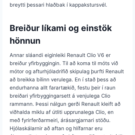
breytti þessari hlaðbak í kappakstursvél.
Breiður líkami og einstök
hönnun
Annar sláandi eiginleiki Renault Clio V6 er
breiður yfirbyggingin. Til að koma til móts við
mótor og afturhjóladrifið skipulag þurfti Renault
að breikka bílinn verulega. En í stað þess að
endurhanna allt farartækið, festu þeir í raun
breiðari yfirbyggingarsett á venjulega Clio
rammann. Þessi nálgun gerði Renault kleift að
viðhalda miklu af útliti upprunalega Clio, en
með fyrirferðarmeiri, árásargjarnari stöðu.
Hjólaskálarnir að aftan og hlífarnar eru