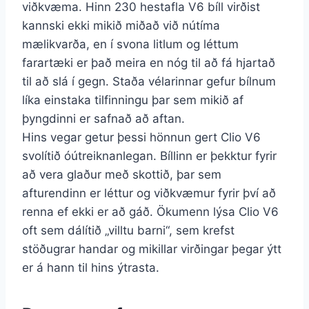
viðkvæma. Hinn 230 hestafla V6 bíll virðist
kannski ekki mikið miðað við nútíma
mælikvarða, en í svona litlum og léttum
farartæki er það meira en nóg til að fá hjartað
til að slá í gegn. Staða vélarinnar gefur bílnum
líka einstaka tilfinningu þar sem mikið af
þyngdinni er safnað að aftan.
Hins vegar getur þessi hönnun gert Clio V6
svolítið óútreiknanlegan. Bíllinn er þekktur fyrir
að vera glaður með skottið, þar sem
afturendinn er léttur og viðkvæmur fyrir því að
renna ef ekki er að gáð. Ökumenn lýsa Clio V6
oft sem dálítið „villtu barni“, sem krefst
stöðugrar handar og mikillar virðingar þegar ýtt
er á hann til hins ýtrasta.