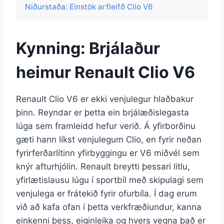
Niðurstaða: Einstök arfleifð Clio V6
Kynning: Brjálaður
heimur Renault Clio V6
Renault Clio V6 er ekki venjulegur hlaðbakur
þinn. Reyndar er þetta ein brjálæðislegasta
lúga sem framleidd hefur verið. Á yfirborðinu
gæti hann líkst venjulegum Clio, en fyrir neðan
fyrirferðarlítinn yfirbyggingu er V6 miðvél sem
knýr afturhjólin. Renault breytti þessari litlu,
yfirlætislausu lúgu í sportbíl með skipulagi sem
venjulega er frátekið fyrir ofurbíla. Í dag erum
við að kafa ofan í þetta verkfræðiundur, kanna
einkenni þess, eiginleika og hvers vegna það er