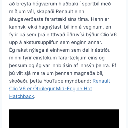
að breyta hógværum hlaðbaki í sportbíl með
miðjum vél, skapaði Renault einn
áhugaverðasta farartæki síns tíma. Hann er
kannski ekki hagnýtasti bíllinn á veginum, en
fyrir þá sem þrá eitthvað öðruvísi býður Clio V6
upp á akstursupplifun sem enginn annar.
Ég rakst nýlega á einhvern sem deilir ástríðu
minni fyrir einstökum farartækjum eins og
þessum og ég var innblásin af innsýn þeirra. Ef
þú vilt sjá meira um þennan magnaða bíl,
skoðaðu þetta YouTube myndband:
Renault
Clio V6 er Ótrúlegur Mid-Engine Hot
Hatchback
.