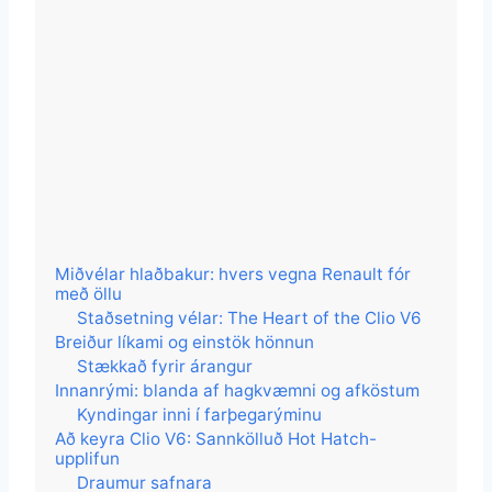
Miðvélar hlaðbakur: hvers vegna Renault fór
með öllu
Staðsetning vélar: The Heart of the Clio V6
Breiður líkami og einstök hönnun
Stækkað fyrir árangur
Innanrými: blanda af hagkvæmni og afköstum
Kyndingar inni í farþegarýminu
Að keyra Clio V6: Sannkölluð Hot Hatch-
upplifun
Draumur safnara