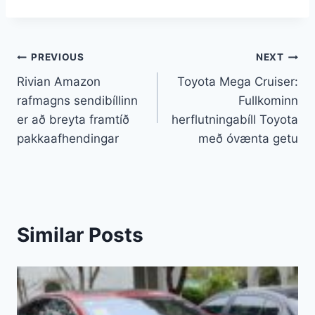
Leiðarkerfi
PREVIOUS
NEXT
Rivian Amazon
Toyota Mega Cruiser:
færslu
rafmagns sendibíllinn
Fullkominn
er að breyta framtíð
herflutningabíll Toyota
pakkaafhendingar
með óvænta getu
Similar Posts