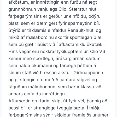
afköstum, er innréttingin enn furðu nálægt
grunnhönnun venjulegs Clio. Stærstur hluti
farþegarýmisins er gerður úr einföldu, ódýru
plasti sem er dæmigert fyrir sparneytinn bíl.
Stýrið er til dæmis einfaldur Renault-hluti og
mikið af mælaborðinu skortir sportlegan blæ
sem þú gætir búist við í afkastamiklu ökutæki.
Hins vegar eru nokkrar lykiluppfærslur. Clio V6
kemur með sportlegri, árásargjarnari sætum
sem halda ökumanni og farþega þéttum á
sínum stað við hressan akstur. Gírhnappurinn
og gírstöngin eru með Alcantara stígvél og
fáguðum málmhönnun, sem bætir klassa við
annars einfalda innréttingu.
Aftursætin eru farin, skipt út fyrir vél, þannig að
þessi bíll er stranglega tveggja sæta. Í miðju
farþegarýmisins sýnir skjöldur framleiðslunúmer