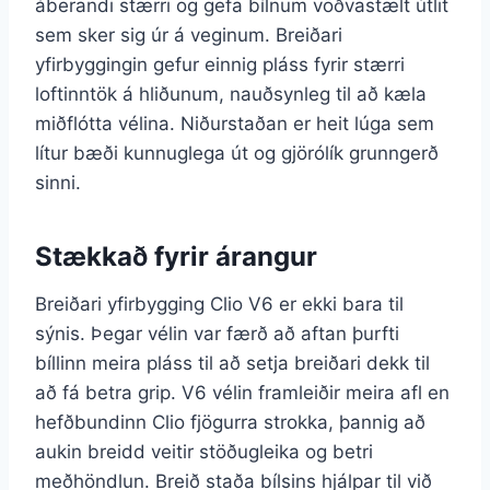
áberandi stærri og gefa bílnum vöðvastælt útlit
sem sker sig úr á veginum. Breiðari
yfirbyggingin gefur einnig pláss fyrir stærri
loftinntök á hliðunum, nauðsynleg til að kæla
miðflótta vélina. Niðurstaðan er heit lúga sem
lítur bæði kunnuglega út og gjörólík grunngerð
sinni.
Stækkað fyrir árangur
Breiðari yfirbygging Clio V6 er ekki bara til
sýnis. Þegar vélin var færð að aftan þurfti
bíllinn meira pláss til að setja breiðari dekk til
að fá betra grip. V6 vélin framleiðir meira afl en
hefðbundinn Clio fjögurra strokka, þannig að
aukin breidd veitir stöðugleika og betri
meðhöndlun. Breið staða bílsins hjálpar til við