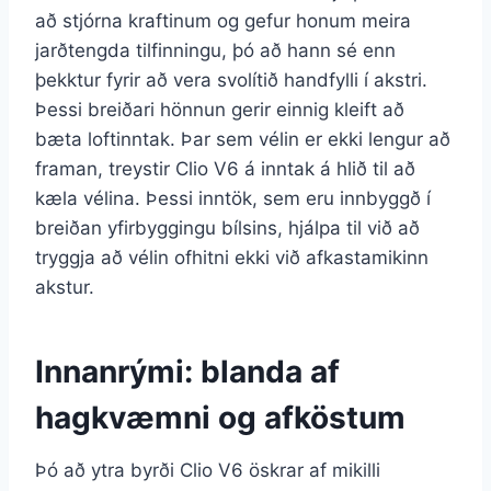
að stjórna kraftinum og gefur honum meira
jarðtengda tilfinningu, þó að hann sé enn
þekktur fyrir að vera svolítið handfylli í akstri.
Þessi breiðari hönnun gerir einnig kleift að
bæta loftinntak. Þar sem vélin er ekki lengur að
framan, treystir Clio V6 á inntak á hlið til að
kæla vélina. Þessi inntök, sem eru innbyggð í
breiðan yfirbyggingu bílsins, hjálpa til við að
tryggja að vélin ofhitni ekki við afkastamikinn
akstur.
Innanrými: blanda af
hagkvæmni og afköstum
Þó að ytra byrði Clio V6 öskrar af mikilli