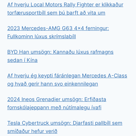
Af hverju Local Motors Rally Fighter er klikkaður
torfærusportbíll sem þú þarft að vita um
2023 Mercedes-AMG G63 4×4 ferningur:
Fullkominn lúxus skrímslabíll
BYD Han umsögn: Kannaðu lúxus rafmagns
sedan í Kína
Af hverju ég keypti fáránlegan Mercedes A-Class
og hvað gerir hann svo einkennilegan
2024 Ineos Grenadier umsögn: Erfiðasta
fornskólajeppann með nútímalegu ívafi
Tesla Cybertruck umsögn: Djarfasti pallbíll sem
smíðaður hefur verið