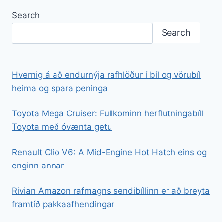
Search
Search
Hvernig á að endurnýja rafhlöður í bíl og vörubíl
heima og spara peninga
Toyota Mega Cruiser: Fullkominn herflutningabíll
Toyota með óvænta getu
Renault Clio V6: A Mid-Engine Hot Hatch eins og
enginn annar
Rivian Amazon rafmagns sendibíllinn er að breyta
framtíð pakkaafhendingar