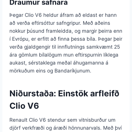
Draumur safnara
Þegar Clio V6 heldur áfram að eldast er hann
að verða eftirsóttur safngripur. Með aðeins
nokkur þúsund framleidda, og margir þeirra enn
í Evrópu, er erfitt að finna þessa bíla. Þegar þeir
verða gjaldgengir til innflutnings samkvæmt 25
ára gömlum bílalögum mun eftirspurnin líklega
aukast, sérstaklega meðal áhugamanna á
mörkuðum eins og Bandaríkjunum.
Niðurstaða: Einstök arfleifð
Clio V6
Renault Clio V6 stendur sem vitnisburður um
djörf verkfræði og áræði hönnunarvals. Með því