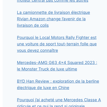
moteur central pas comme les autres
La camionnette de livraison électrique
Rivian Amazon change l’avenir de la
livraison de colis
Pourquoi le Local Motors Rally Fighter est
une voiture de sport tout-terrain folle que
vous devez connaître
Mercedes-AMG G63 4×4 Squared 2023 :
le Monster Truck de luxe ultime
BYD Han Review : exploration de la berline
électrique de luxe en Chine
Pourquoi j’ai acheté une Mercedes Classe A
ridicule et ce qui la rend si originale