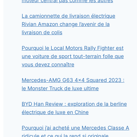
moteur central pas comme les autres
La camionnette de livraison électrique
Rivian Amazon change l’avenir de la
livraison de colis
Pourquoi le Local Motors Rally Fighter est
une voiture de sport tout-terrain folle que
vous devez connaître
Mercedes-AMG G63 4×4 Squared 2023 :
le Monster Truck de luxe ultime
BYD Han Review : exploration de la berline
électrique de luxe en Chine
Pourquoi j’ai acheté une Mercedes Classe A
ridicule et ce qui la rend si originale