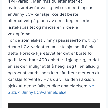
4×4-varebil. Men hvis du leter etter et
nyttekjøretøy for vanlig bybruk med tung last,
er Jimny LCV kanskje ikke det beste
alternativet på grunn av dens begrensede
lastekapasitet og mindre enn ideelle
veioppførsel.
For de som elsket Jimny i passasjerform, tilbyr
denne LCV-varianten en siste sjanse til å eie
dette ikoniske kjøretøyet før det er borte for
godt. Med bare 400 enheter tilgjengelig, er det
en sjelden mulighet til å hengi seg til en allsidig
og robust varebil som kan håndtere mer enn du
kanskje forventer. Hvis du vil se den i aksjon,
sjekk ut denne fullstendige anmeldelsen:
NY
Suzuki Jimny LCV-anmeldelse
.