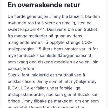
En overraskende retur
Da fjerde generasjon Jimny ble lansert, ble den
møtt med ros for å være en rimelig, liten og
svært kapabel 4×4. Dessverre ble den trukket
fra mange markeder på grunn av dens
manglende evne til å oppfylle strenge CO2-
utslippsregler. 1,5-liters bensinmotor var litt for
mye for Suzukis samlede flåtegjennomsnitt,
som tvang den elskede modellen av veien i sin
passasjerform.
Suzuki fant imidlertid et smutthull ved å
omklassifisere Jimny som et lett nyttekjøretøy
(LCV). LCV-er faller under forskjellige
utslippsstandarder, noe som gjør at Suzuki kan
bringe Jimny tilbake på markedet, om enn som
en varebil. Denne transformasjonen har