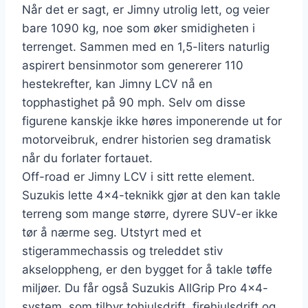
Når det er sagt, er Jimny utrolig lett, og veier
bare 1090 kg, noe som øker smidigheten i
terrenget. Sammen med en 1,5-liters naturlig
aspirert bensinmotor som genererer 110
hestekrefter, kan Jimny LCV nå en
topphastighet på 90 mph. Selv om disse
figurene kanskje ikke høres imponerende ut for
motorveibruk, endrer historien seg dramatisk
når du forlater fortauet.
Off-road er Jimny LCV i sitt rette element.
Suzukis lette 4×4-teknikk gjør at den kan takle
terreng som mange større, dyrere SUV-er ikke
tør å nærme seg. Utstyrt med et
stigerammechassis og treleddet stiv
akseloppheng, er den bygget for å takle tøffe
miljøer. Du får også Suzukis AllGrip Pro 4×4-
system, som tilbyr tohjulsdrift, firehjulsdrift og