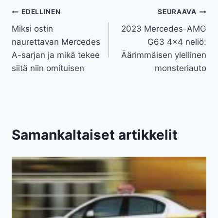
Artikkelien
EDELLINEN
SEURAAVA
Miksi ostin
2023 Mercedes-AMG
selaus
naurettavan Mercedes
G63 4×4 neliö:
A-sarjan ja mikä tekee
Äärimmäisen ylellinen
siitä niin omituisen
monsteriauto
Samankaltaiset artikkelit