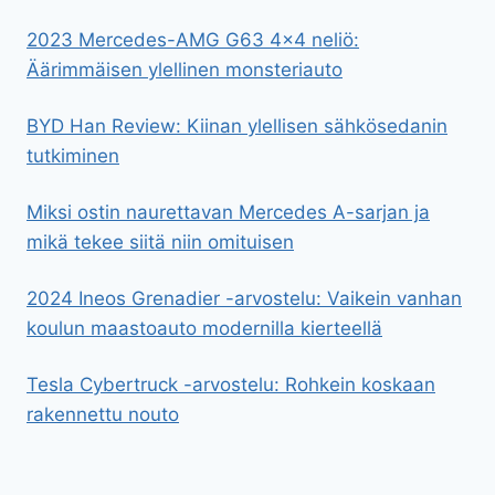
2023 Mercedes-AMG G63 4×4 neliö:
Äärimmäisen ylellinen monsteriauto
BYD Han Review: Kiinan ylellisen sähkösedanin
tutkiminen
Miksi ostin naurettavan Mercedes A-sarjan ja
mikä tekee siitä niin omituisen
2024 Ineos Grenadier -arvostelu: Vaikein vanhan
koulun maastoauto modernilla kierteellä
Tesla Cybertruck -arvostelu: Rohkein koskaan
rakennettu nouto