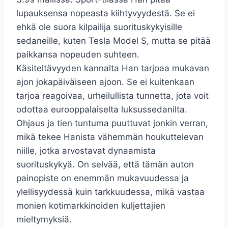
lupauksensa nopeasta kiihtyvyydestä. Se ei
ehkä ole suora kilpailija suorituskykyisille
sedaneille, kuten Tesla Model S, mutta se pitää
paikkansa nopeuden suhteen.
Käsiteltävyyden kannalta Han tarjoaa mukavan
ajon jokapäiväiseen ajoon. Se ei kuitenkaan
tarjoa reagoivaa, urheilullista tunnetta, jota voit
odottaa eurooppalaiselta luksussedanilta.
Ohjaus ja tien tuntuma puuttuvat jonkin verran,
mikä tekee Hanista vähemmän houkuttelevan
niille, jotka arvostavat dynaamista
suorituskykyä. On selvää, että tämän auton
painopiste on enemmän mukavuudessa ja
ylellisyydessä kuin tarkkuudessa, mikä vastaa
monien kotimarkkinoiden kuljettajien
mieltymyksiä.