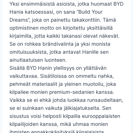
Yksi ensimmäisistä asioista, jotka huomaat BYD
Hania katsoessasi, on sana ”Build Your
Dreams”, joka on painettu takakonttiin. Tämä
optimistinen motto on kirjoitettu yksittäisillä
kirjaimilla, jotta kaikki takanasi olevat näkevät.
Se on rohkea brändivalinta ja yksi monista
omituisuuksista, jotka antavat Hanille sen
ainutlaatuisen luonteen.
Sisällä BYD Hanin ylellisyys on yllättävän
vaikuttavaa. Sisätiloissa on ommeltu nahka,
pehmeät materiaalit ja yleinen muotoilu, joka
kilpailee monien premium-sedanien kanssa.
Vaikka se ei ehkä johda luokkaa runsaudeltaan,
se ei suinkaan vaikuta jälkiajatukselta. Sen
sisustus voisi helposti kilpailla eurooppalaisten
kilpailijoiden kanssa, mikä uhmaa monien
ihmisten ennakkokäsityksiä kiinalaisista