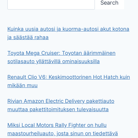
Search
Kuinka uusia autosi ja kuorma-autosi akut kotona
ja säästää rahaa
Toyota Mega Cruiser: Toyotan äärimmäinen
sotilasauto yllättävillä ominaisuuksilla
Renault Clio V6: Keskimoottorinen Hot Hatch kuin
mikään muu
Rivian Amazon Electric Delivery pakettiauto
muuttaa pakettitoimituksen tulevaisuutta
Miksi Local Motors Rally Fighter on hullu
maastourheiluauto, josta sinun on tiedettävä