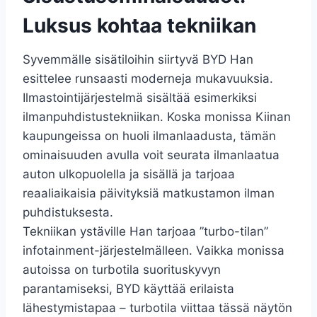
Luksus kohtaa tekniikan
Syvemmälle sisätiloihin siirtyvä BYD Han
esittelee runsaasti moderneja mukavuuksia.
Ilmastointijärjestelmä sisältää esimerkiksi
ilmanpuhdistustekniikan. Koska monissa Kiinan
kaupungeissa on huoli ilmanlaadusta, tämän
ominaisuuden avulla voit seurata ilmanlaatua
auton ulkopuolella ja sisällä ja tarjoaa
reaaliaikaisia ​​päivityksiä matkustamon ilman
puhdistuksesta.
Tekniikan ystäville Han tarjoaa ”turbo-tilan”
infotainment-järjestelmälleen. Vaikka monissa
autoissa on turbotila suorituskyvyn
parantamiseksi, BYD käyttää erilaista
lähestymistapaa – turbotila viittaa tässä näytön