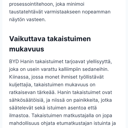
prosessointitehoon, joka minimoi
taustatehtävät varmistaakseen nopeamman
näytön vasteen.
Vaikuttava takaistuimen
mukavuus
BYD Hanin takaistuimet tarjoavat ylellisyyttä,
joka on usein varattu kalliimpiin sedaneihin.
Kiinassa, jossa monet ihmiset työllistävät
kuljettajia, takaistuimen mukavuus on
ratkaisevan tärkeää. Hanin takaistuimet ovat
sähkösäätöisiä, ja niissä on painikkeita, jotka
säätelevät sekä istuimen asentoa että
ilmastoa. Takaistuimen matkustajalla on jopa
mahdollisuus ohjata etumatkustajan istuinta ja