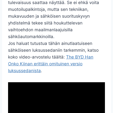
tulevaisuus saattaa näyttää. Se ei ehkä voita
muotoilupalkintoja, mutta sen tekniikan,
mukavuuden ja sähköisen suorituskyvyn
yhdistelmä tekee siitä houkuttelevan
vaihtoehdon maailmanlaajuisilla
sähköautomarkkinoilla.
Jos haluat tutustua tähän ainutlaatuiseen
sähköiseen luksussedaniin tarkemmin, katso
koko video-arvostelu täältä:
The BYD Han
Onko Kiinan erittäin omituinen versio
luksussedanista
.