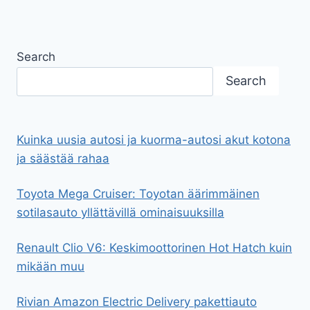
Search
Search
Kuinka uusia autosi ja kuorma-autosi akut kotona
ja säästää rahaa
Toyota Mega Cruiser: Toyotan äärimmäinen
sotilasauto yllättävillä ominaisuuksilla
Renault Clio V6: Keskimoottorinen Hot Hatch kuin
mikään muu
Rivian Amazon Electric Delivery pakettiauto