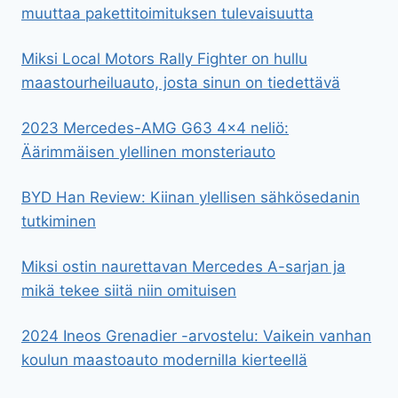
muuttaa pakettitoimituksen tulevaisuutta
Miksi Local Motors Rally Fighter on hullu
maastourheiluauto, josta sinun on tiedettävä
2023 Mercedes-AMG G63 4×4 neliö:
Äärimmäisen ylellinen monsteriauto
BYD Han Review: Kiinan ylellisen sähkösedanin
tutkiminen
Miksi ostin naurettavan Mercedes A-sarjan ja
mikä tekee siitä niin omituisen
2024 Ineos Grenadier -arvostelu: Vaikein vanhan
koulun maastoauto modernilla kierteellä