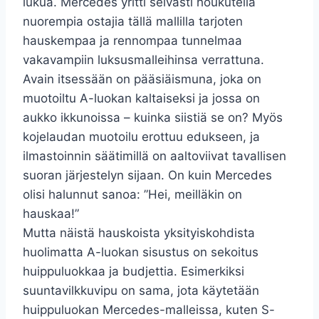
lukua. Mercedes yritti selvästi houkutella
nuorempia ostajia tällä mallilla tarjoten
hauskempaa ja rennompaa tunnelmaa
vakavampiin luksusmalleihinsa verrattuna.
Avain itsessään on pääsiäismuna, joka on
muotoiltu A-luokan kaltaiseksi ja jossa on
aukko ikkunoissa – kuinka siistiä se on? Myös
kojelaudan muotoilu erottuu edukseen, ja
ilmastoinnin säätimillä on aaltoviivat tavallisen
suoran järjestelyn sijaan. On kuin Mercedes
olisi halunnut sanoa: ”Hei, meilläkin on
hauskaa!”
Mutta näistä hauskoista yksityiskohdista
huolimatta A-luokan sisustus on sekoitus
huippuluokkaa ja budjettia. Esimerkiksi
suuntavilkkuvipu on sama, jota käytetään
huippuluokan Mercedes-malleissa, kuten S-