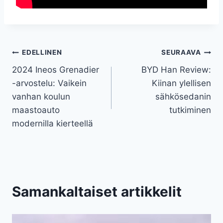
Artikkelien
EDELLINEN
SEURAAVA
2024 Ineos Grenadier
BYD Han Review:
selaus
-arvostelu: Vaikein
Kiinan ylellisen
vanhan koulun
sähkösedanin
maastoauto
tutkiminen
modernilla kierteellä
Samankaltaiset artikkelit