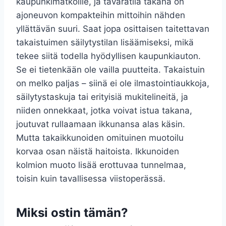
kaupunkimatkoille, ja tavaratila takana on
ajoneuvon kompakteihin mittoihin nähden
yllättävän suuri. Saat jopa osittaisen taitettavan
takaistuimen säilytystilan lisäämiseksi, mikä
tekee siitä todella hyödyllisen kaupunkiauton.
Se ei tietenkään ole vailla puutteita. Takaistuin
on melko paljas – siinä ei ole ilmastointiaukkoja,
säilytystaskuja tai erityisiä mukitelineitä, ja
niiden onnekkaat, jotka voivat istua takana,
joutuvat rullaamaan ikkunansa alas käsin.
Mutta takaikkunoiden omituinen muotoilu
korvaa osan näistä haitoista. Ikkunoiden
kolmion muoto lisää erottuvaa tunnelmaa,
toisin kuin tavallisessa viistoperässä.
Miksi ostin tämän?