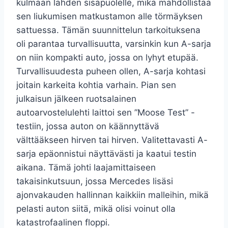
kulmaan lahden sisäpuolelle, mikä mahdollistaa
sen liukumisen matkustamon alle törmäyksen
sattuessa. Tämän suunnittelun tarkoituksena
oli parantaa turvallisuutta, varsinkin kun A-sarja
on niin kompakti auto, jossa on lyhyt etupää.
Turvallisuudesta puheen ollen, A-sarja kohtasi
joitain karkeita kohtia varhain. Pian sen
julkaisun jälkeen ruotsalainen
autoarvostelulehti laittoi sen ”Moose Test” -
testiin, jossa auton on käännyttävä
välttääkseen hirven tai hirven. Valitettavasti A-
sarja epäonnistui näyttävästi ja kaatui testin
aikana. Tämä johti laajamittaiseen
takaisinkutsuun, jossa Mercedes lisäsi
ajonvakauden hallinnan kaikkiin malleihin, mikä
pelasti auton siitä, mikä olisi voinut olla
katastrofaalinen floppi.