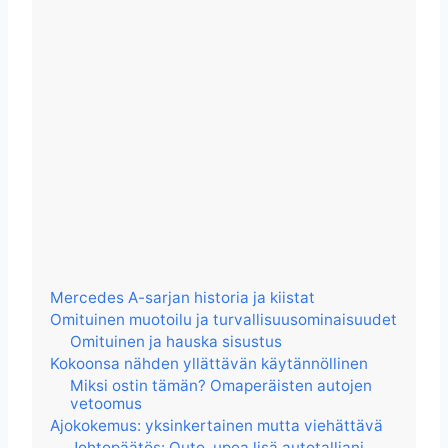
Mercedes A-sarjan historia ja kiistat
Omituinen muotoilu ja turvallisuusominaisuudet
Omituinen ja hauska sisustus
Kokoonsa nähden yllättävän käytännöllinen
Miksi ostin tämän? Omaperäisten autojen
vetoomus
Ajokokemus: yksinkertainen mutta viehättävä
Johtopäätös: Outo, upea lisä autotalliani