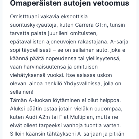
Omaperäisten autojen vetoomus
Omistttuani vakavia eksoottisia
suorituskykyautoja, kuten Carrera GT:n, tunsin
tarvetta palata juurilleni omituisten,
epätavallisten ajoneuvojen rakastajana. A-sarja
sopi täydellisesti – se on sellainen auto, joka ei
käännä päätä nopeudensa tai ylellisyytensä,
vaan harvinaisuutensa ja omituisen
viehätyksensä vuoksi. Itse asiassa uskon
olevani ainoa henkilö Yhdysvalloissa, jolla on
sellainen!
Tämän A-luokan löytäminen ei ollut helppoa.
Aluksi päätin ostaa jotain vieläkin oudompaa,
kuten Audi A2:n tai Fiat Multiplan, mutta ne
eivät olleet tarpeeksi vanhoja tuontia varten.
Silloin käänsin tähtäykseni A-sarjaan ja pitkän