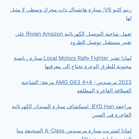
رينو كليو V6: سيارة هاتشباك ذات محرك وسطي لا مثيل
لها
تعمل شاحنة التوصيل الكهربائية Rivian Amazon على
تغيير مستقبل توصيل الطرود
لماذا تعتبر Local Motors Rally Fighter سيارة رياضية
مجنونة للطرق الوعرة تحتاج إلى معرفتها
2023 مرسيدس- AMG G63 4×4 مربعة: الشاحنة
العملاقة الفاخرة المطلقة
مراجعة BYD Han: استكشاف سيارة السيدان الكهربائية
الفاخرة في الصين
لماذا اشتريت سيارة مرسيدس A-Class السخيفة وما
الذي يجعلها غريبة جدًا؟