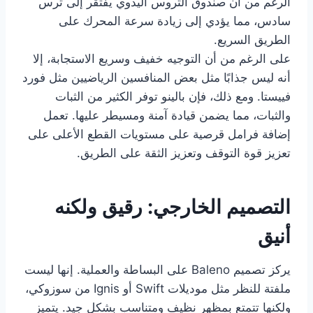
الرغم من أن صندوق التروس اليدوي يفتقر إلى ترس
سادس، مما يؤدي إلى زيادة سرعة المحرك على
الطريق السريع.
على الرغم من أن التوجيه خفيف وسريع الاستجابة، إلا
أنه ليس جذابًا مثل بعض المنافسين الرياضيين مثل فورد
فييستا. ومع ذلك، فإن بالينو توفر الكثير من الثبات
والثبات، مما يضمن قيادة آمنة ومسيطر عليها. تعمل
إضافة فرامل قرصية على مستويات القطع الأعلى على
تعزيز قوة التوقف وتعزيز الثقة على الطريق.
التصميم الخارجي: رقيق ولكنه
أنيق
يركز تصميم Baleno على البساطة والعملية. إنها ليست
ملفتة للنظر مثل موديلات Swift أو Ignis من سوزوكي،
ولكنها تتمتع بمظهر نظيف ومتناسب بشكل جيد. يتميز